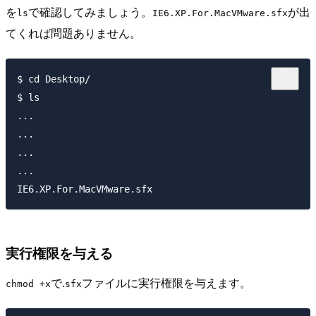
を
で確認してみましょう。
が出
ls
IE6.XP.For.MacVMware.sfx
てくれば問題ありません。
$ cd Desktop/

$ ls

...

...

...

...

実行権限を与える
で.
ファイルに実行権限を与えます。
chmod +x
sfx