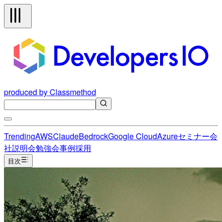
produced by Classmethod
Trending
AWS
Claude
Bedrock
Google Cloud
Azure
セミナー
会
社説明会
勉強会
事例
採用
目次