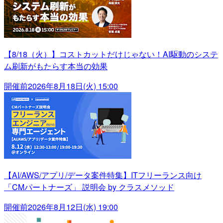
【8/18（火）】コストカットだけじゃない！AI駆動のシステ
ム刷新がもたらす本当の効果
開催前
2026年8月18日(火) 15:00
【AI/AWS/アプリ/データ案件特集】ITフリーランス向け
「CMパートナーズ」 説明会 by クラスメソッド
開催前
2026年8月12日(水) 19:00