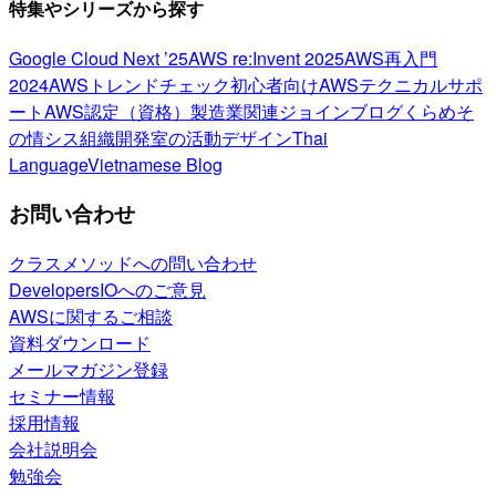
特集やシリーズから探す
Google Cloud Next ’25
AWS re:Invent 2025
AWS再入門
2024
AWSトレンドチェック
初心者向け
AWSテクニカルサポ
ート
AWS認定（資格）
製造業関連
ジョインブログ
くらめそ
の情シス
組織開発室の活動
デザイン
Thai
Language
Vietnamese Blog
お問い合わせ
クラスメソッドへの問い合わせ
DevelopersIOへのご意見
AWSに関するご相談
資料ダウンロード
メールマガジン登録
セミナー情報
採用情報
会社説明会
勉強会