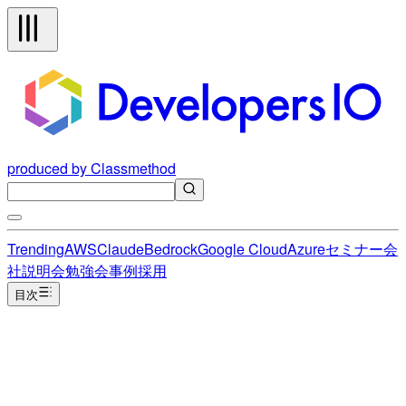
produced by Classmethod
Trending
AWS
Claude
Bedrock
Google Cloud
Azure
セミナー
会
社説明会
勉強会
事例
採用
目次