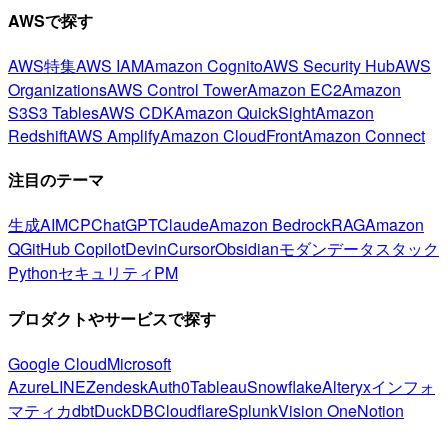
AWSで探す
AWS特集
AWS IAM
Amazon Cognito
AWS Security Hub
AWS
Organizations
AWS Control Tower
Amazon EC2
Amazon
S3
S3 Tables
AWS CDK
Amazon QuickSight
Amazon
Redshift
AWS Amplify
Amazon CloudFront
Amazon Connect
注目のテーマ
生成AI
MCP
ChatGPT
Claude
Amazon Bedrock
RAG
Amazon
Q
GitHub Copilot
Devin
Cursor
Obsidian
モダンデータスタック
Python
セキュリティ
PM
プロダクトやサービスで探す
Google Cloud
Microsoft
Azure
LINE
Zendesk
Auth0
Tableau
Snowflake
Alteryx
インフォ
マティカ
dbt
DuckDB
Cloudflare
Splunk
Vision One
Notion