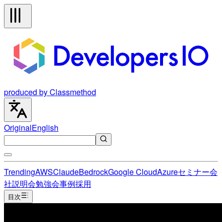
produced by Classmethod
Original
English
Trending
AWS
Claude
Bedrock
Google Cloud
Azure
セミナー
会
社説明会
勉強会
事例
採用
目次