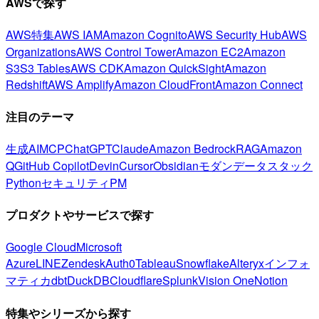
AWSで探す
AWS特集
AWS IAM
Amazon Cognito
AWS Security Hub
AWS
Organizations
AWS Control Tower
Amazon EC2
Amazon
S3
S3 Tables
AWS CDK
Amazon QuickSight
Amazon
Redshift
AWS Amplify
Amazon CloudFront
Amazon Connect
注目のテーマ
生成AI
MCP
ChatGPT
Claude
Amazon Bedrock
RAG
Amazon
Q
GitHub Copilot
Devin
Cursor
Obsidian
モダンデータスタック
Python
セキュリティ
PM
プロダクトやサービスで探す
Google Cloud
Microsoft
Azure
LINE
Zendesk
Auth0
Tableau
Snowflake
Alteryx
インフォ
マティカ
dbt
DuckDB
Cloudflare
Splunk
Vision One
Notion
特集やシリーズから探す