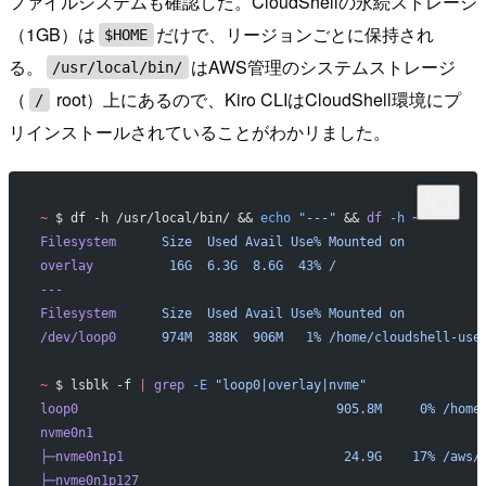
ファイルシステムも確認した。CloudShellの永続ストレージ
（1GB）は
だけで、リージョンごとに保持され
$HOME
る。
はAWS管理のシステムストレージ
/usr/local/bin/
（
root）上にあるので、Kiro CLIはCloudShell環境にプ
/
リインストールされていることがわかリました。
~
 $ df -h /usr/local/bin/ && 
echo
 "---"
 && 
df
 -h
 ~
Filesystem
      Size
  Used
 Avail
 Use%
 Mounted
 on
overlay
          16G
  6.3G
  8.6G
  43%
 /
---
Filesystem
      Size
  Used
 Avail
 Use%
 Mounted
 on
/dev/loop0
      974M
  388K
  906M
   1%
 /home/cloudshell-use
~
 $ lsblk -f 
|
 grep
 -E
 "loop0|overlay|nvme"
loop0
                                  905.8M
     0%
 /home
nvme0n1
├─nvme0n1p1
                             24.9G
    17%
 /aws/
├─nvme0n1p127