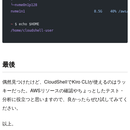
└─nvme0n1p128
nvme1n1
                                  8.5G
    40%
 /aws/
~
 $ echo $HOME
/home/cloudshell-user
最後
偶然見つけたけど、CloudShellでKiro CLIが使えるのはラッ
キーだった。AWSリソースの確認やちょっとしたテスト・
分析に役立つと思いますので、良かったらぜひ試してみてく
ださい。
以上。