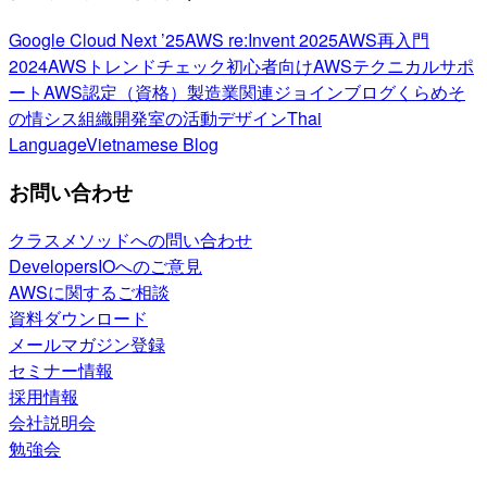
Google Cloud Next ’25
AWS re:Invent 2025
AWS再入門
2024
AWSトレンドチェック
初心者向け
AWSテクニカルサポ
ート
AWS認定（資格）
製造業関連
ジョインブログ
くらめそ
の情シス
組織開発室の活動
デザイン
Thai
Language
Vietnamese Blog
お問い合わせ
クラスメソッドへの問い合わせ
DevelopersIOへのご意見
AWSに関するご相談
資料ダウンロード
メールマガジン登録
セミナー情報
採用情報
会社説明会
勉強会