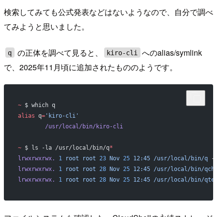
検索してみても公式発表などはないようなので、自分で調べ
てみようと思いました。
の正体を調べて見ると、
へのalias/symlink
q
kiro-cli
で、2025年11月頃に追加されたもののようです。
~
 $ which q
alias
 q
=
'kiro-cli'
        /usr/local/bin/kiro-cli
~
 $ ls -la /usr/local/bin/q
*
lrwxrwxrwx.
 1
 root
 root
 23
 Nov
 25
 12:45
 /usr/local/bin/q
 -
lrwxrwxrwx.
 1
 root
 root
 28
 Nov
 25
 12:45
 /usr/local/bin/qch
lrwxrwxrwx.
 1
 root
 root
 28
 Nov
 25
 12:45
 /usr/local/bin/qte