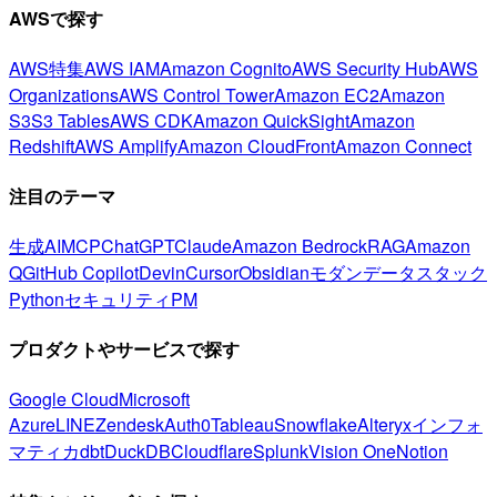
AWSで探す
AWS特集
AWS IAM
Amazon Cognito
AWS Security Hub
AWS
Organizations
AWS Control Tower
Amazon EC2
Amazon
S3
S3 Tables
AWS CDK
Amazon QuickSight
Amazon
Redshift
AWS Amplify
Amazon CloudFront
Amazon Connect
注目のテーマ
生成AI
MCP
ChatGPT
Claude
Amazon Bedrock
RAG
Amazon
Q
GitHub Copilot
Devin
Cursor
Obsidian
モダンデータスタック
Python
セキュリティ
PM
プロダクトやサービスで探す
Google Cloud
Microsoft
Azure
LINE
Zendesk
Auth0
Tableau
Snowflake
Alteryx
インフォ
マティカ
dbt
DuckDB
Cloudflare
Splunk
Vision One
Notion