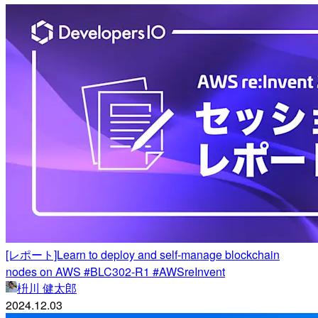
[レポート]Learn to deploy and self-manage blockchain
nodes on AWS #BLC302-R1 #AWSreInvent
枡川 健太郎
2024.12.03