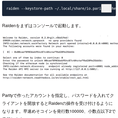
raiden --keystore-path ~/.local/share/io.parity.ethe
Raidenをまずはコンソールで起動します。
Parityで作ったアカウントを指定し、パスワードを入れてク
ライアントを開放するとRaidenの操作を受け付けるように
なります。早速めそコインを発行数100000、小数点以下2で