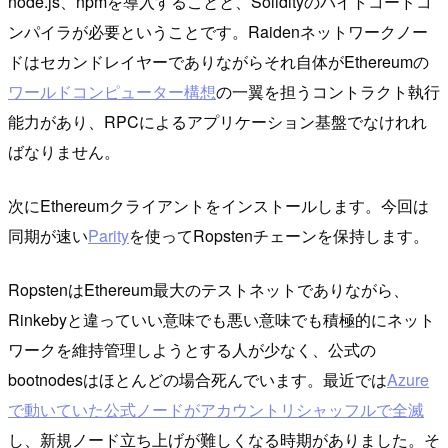
node.js、npmを導入することと、Solidityのバイトコードコ
ンパイラが必要ということです。Raidenネットワークノー
ドはセカンドレイヤーでありながらそれ自体がEthereumの
ワールドコンピューター構想
の一翼を担うコントラクト執行
能力があり、RPCによるアプリケーション基盤でなけれれ
ばなりません。
次にEthereumクライアントをインストールします。今回は
同期が速い
Parity
を使ってRopstenチェーンを保持します。
RopstenはEthereum最大のテストネットでありながら、
Rinkebyと違っていい意味でも悪い意味でも積極的にネット
ワークを維持管理しようとする人が少なく、公式の
bootnodesはほとんどの場合死んでいます。最近では
Azure
で動いていた公式ノードがアカウントリシャッフルで全滅
し、新規ノード立ち上げが難しくなる時期がありました。そ