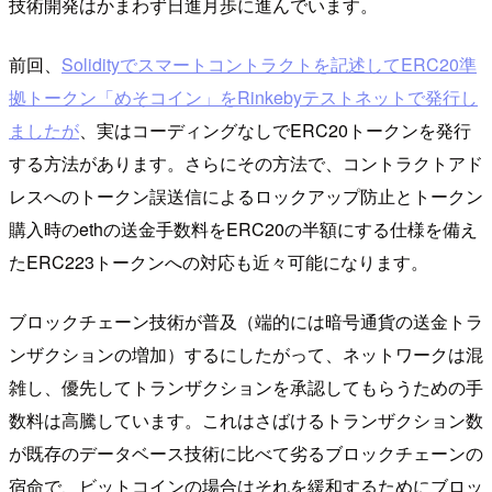
技術開発はかまわず日進月歩に進んでいます。
前回、
Solidityでスマートコントラクトを記述してERC20準
拠トークン「めそコイン」をRinkebyテストネットで発行し
ましたが
、実はコーディングなしでERC20トークンを発行
する方法があります。さらにその方法で、コントラクトアド
レスへのトークン誤送信によるロックアップ防止とトークン
購入時のethの送金手数料をERC20の半額にする仕様を備え
たERC223トークンへの対応も近々可能になります。
ブロックチェーン技術が普及（端的には暗号通貨の送金トラ
ンザクションの増加）するにしたがって、ネットワークは混
雑し、優先してトランザクションを承認してもらうための手
数料は高騰しています。これはさばけるトランザクション数
が既存のデータベース技術に比べて劣るブロックチェーンの
宿命で、ビットコインの場合はそれを緩和するためにブロッ