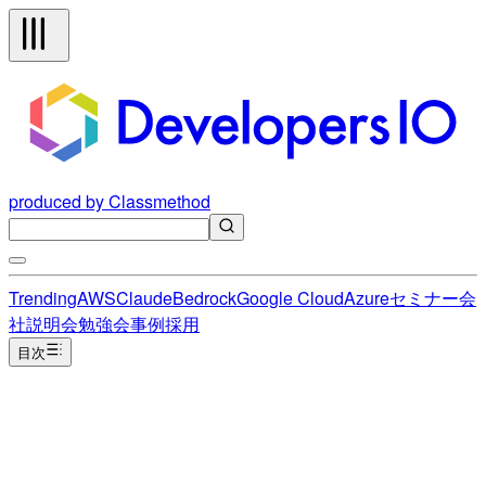
produced by Classmethod
Trending
AWS
Claude
Bedrock
Google Cloud
Azure
セミナー
会
社説明会
勉強会
事例
採用
目次