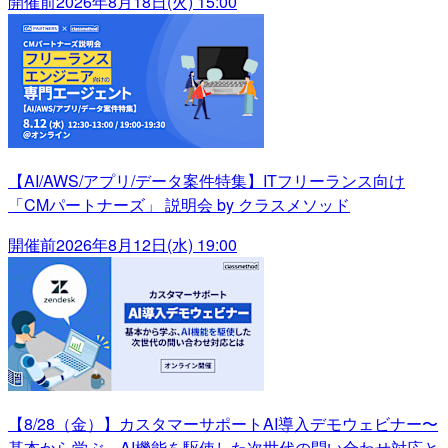
開催前
2026年8月18日(火) 15:00
【AI/AWS/アプリ/データ案件特集】ITフリーランス向け
「CMパートナーズ」 説明会 by クラスメソッド
開催前
2026年8月12日(水) 19:00
【8/28（金）】カスタマーサポートAI導入デモウェビナー〜
基本から学ぶ、AI機能を駆使した次世代の問い合わせ対応と