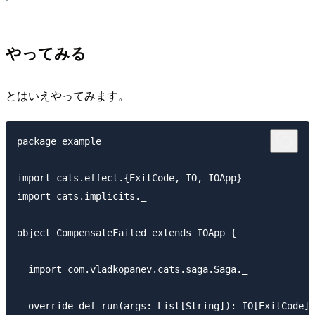
やってみる
とはいえやってみます。
package example

import cats.effect.{ExitCode, IO, IOApp}

import cats.implicits._

object CompensateFailed extends IOApp {

  import com.vladkopanev.cats.saga.Saga._

  override def run(args: List[String]): IO[ExitCode] 