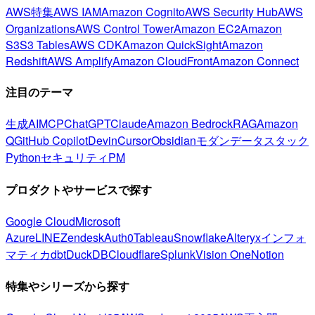
AWS特集
AWS IAM
Amazon Cognito
AWS Security Hub
AWS
Organizations
AWS Control Tower
Amazon EC2
Amazon
S3
S3 Tables
AWS CDK
Amazon QuickSight
Amazon
Redshift
AWS Amplify
Amazon CloudFront
Amazon Connect
注目のテーマ
生成AI
MCP
ChatGPT
Claude
Amazon Bedrock
RAG
Amazon
Q
GitHub Copilot
Devin
Cursor
Obsidian
モダンデータスタック
Python
セキュリティ
PM
プロダクトやサービスで探す
Google Cloud
Microsoft
Azure
LINE
Zendesk
Auth0
Tableau
Snowflake
Alteryx
インフォ
マティカ
dbt
DuckDB
Cloudflare
Splunk
Vision One
Notion
特集やシリーズから探す