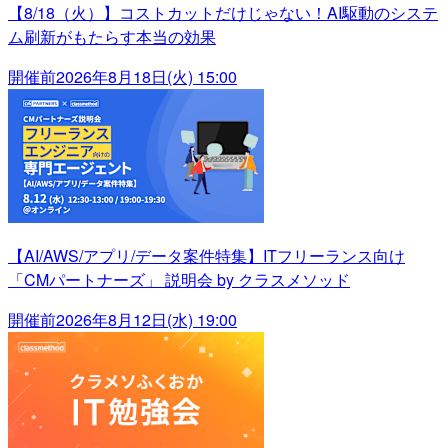
【8/18（火）】コストカットだけじゃない！AI駆動のシステ
ム刷新がもたらす本当の効果
開催前
2026年8月18日(火) 15:00
【AI/AWS/アプリ/データ案件特集】ITフリーランス向け
「CMパートナーズ」 説明会 by クラスメソッド
開催前
2026年8月12日(水) 19:00