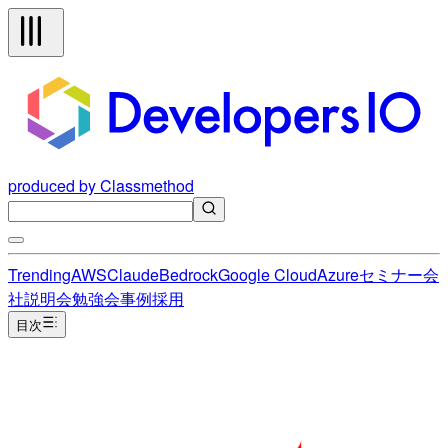
produced by Classmethod
Trending
AWS
Claude
Bedrock
Google Cloud
Azure
セミナー
会
社説明会
勉強会
事例
採用
目次