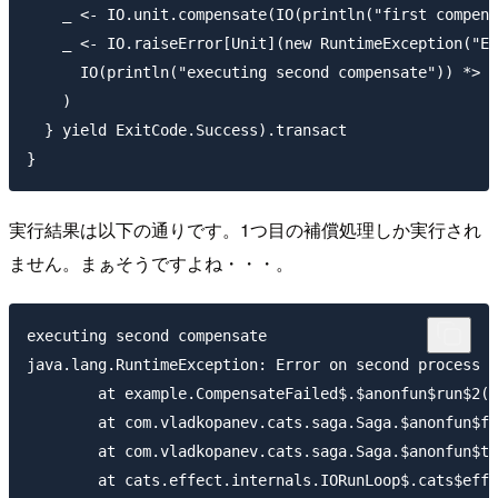
    _ <- IO.unit.compensate(IO(println("first compens
    _ <- IO.raiseError[Unit](new RuntimeException("Er
      IO(println("executing second compensate")) *> I
    )

  } yield ExitCode.Success).transact

実行結果は以下の通りです。1つ目の補償処理しか実行され
ません。まぁそうですよね・・・。
executing second compensate

java.lang.RuntimeException: Error on second process

	at example.CompensateFailed$.$anonfun$run$2(CompensateFailed.scala:13)

	at com.vladkopanev.cats.saga.Saga.$anonfun$flatMap$1(Saga.scala:42)

	at com.vladkopanev.cats.saga.Saga.$anonfun$transact$5(Saga.scala:79)

	at cats.effect.internals.IORunLoop$.cats$effect$internals$IORunLoop$$loop(IORunLoop.scala:142)
