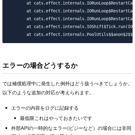
	at cats.effect.internals.IORunLoop$RestartCallback.signal(IORunLoop.scala:359)

	at cats.effect.internals.IORunLoop$RestartCallback.apply(IORunLoop.scala:380)

	at cats.effect.internals.IORunLoop$RestartCallback.apply(IORunLoop.scala:323)

	at cats.effect.internals.IOShift$Tick.run(IOShift.scala:35)

エラーの場合どうするか
では補償処理中に発生した例外はどう扱うべきでしょうか。
以下のような追加の対応が考えられます。
エラーの内容をログに記録する
最低限これはやっておきたいです
外部APIの一時的なエラー(ビジーなど）の場合には非同