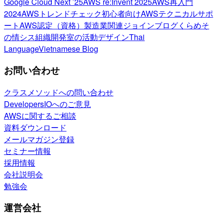
Google Cloud Next ’25
AWS re:Invent 2025
AWS再入門
2024
AWSトレンドチェック
初心者向け
AWSテクニカルサポ
ート
AWS認定（資格）
製造業関連
ジョインブログ
くらめそ
の情シス
組織開発室の活動
デザイン
Thai
Language
Vietnamese Blog
お問い合わせ
クラスメソッドへの問い合わせ
DevelopersIOへのご意見
AWSに関するご相談
資料ダウンロード
メールマガジン登録
セミナー情報
採用情報
会社説明会
勉強会
運営会社