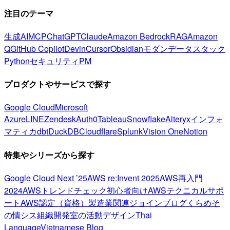
注目のテーマ
生成AI
MCP
ChatGPT
Claude
Amazon Bedrock
RAG
Amazon
Q
GitHub Copilot
Devin
Cursor
Obsidian
モダンデータスタック
Python
セキュリティ
PM
プロダクトやサービスで探す
Google Cloud
Microsoft
Azure
LINE
Zendesk
Auth0
Tableau
Snowflake
Alteryx
インフォ
マティカ
dbt
DuckDB
Cloudflare
Splunk
Vision One
Notion
特集やシリーズから探す
Google Cloud Next ’25
AWS re:Invent 2025
AWS再入門
2024
AWSトレンドチェック
初心者向け
AWSテクニカルサポ
ート
AWS認定（資格）
製造業関連
ジョインブログ
くらめそ
の情シス
組織開発室の活動
デザイン
Thai
Language
Vietnamese Blog