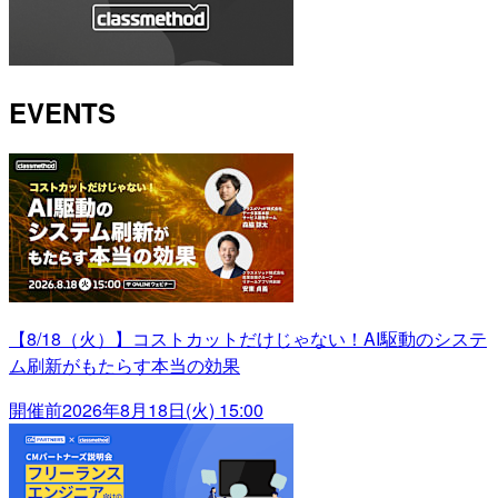
EVENTS
【8/18（火）】コストカットだけじゃない！AI駆動のシステ
ム刷新がもたらす本当の効果
開催前
2026年8月18日(火) 15:00