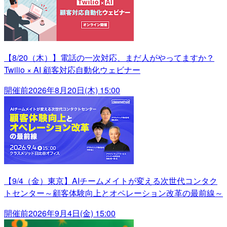
【8/20（木）】電話の一次対応、まだ人がやってますか？
Twilio × AI 顧客対応自動化ウェビナー
開催前
2026年8月20日(木) 15:00
【9/4（金）東京】AIチームメイトが変える次世代コンタク
トセンター～顧客体験向上とオペレーション改革の最前線～
開催前
2026年9月4日(金) 15:00