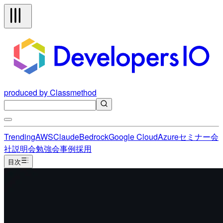
produced by Classmethod
Trending
AWS
Claude
Bedrock
Google Cloud
Azure
セミナー
会
社説明会
勉強会
事例
採用
目次