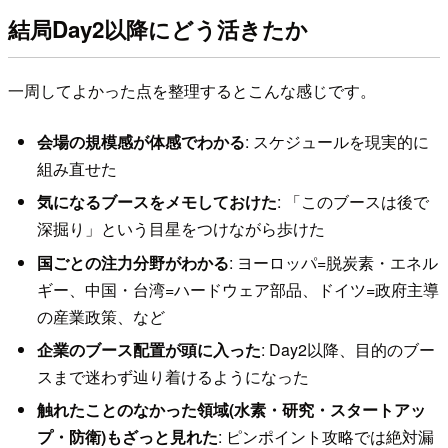
結局Day2以降にどう活きたか
一周してよかった点を整理するとこんな感じです。
会場の規模感が体感でわかる
: スケジュールを現実的に
組み直せた
気になるブースをメモしておけた
: 「このブースは後で
深掘り」という目星をつけながら歩けた
国ごとの注力分野がわかる
: ヨーロッパ=脱炭素・エネル
ギー、中国・台湾=ハードウェア部品、ドイツ=政府主導
の産業政策、など
企業のブース配置が頭に入った
: Day2以降、目的のブー
スまで迷わず辿り着けるようになった
触れたことのなかった領域(水素・研究・スタートアッ
プ・防衛)もざっと見れた
: ピンポイント攻略では絶対漏