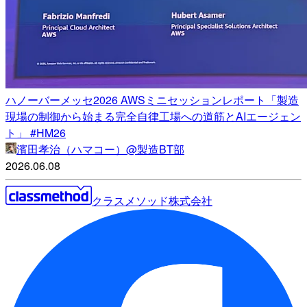
ハノーバーメッセ2026 AWSミニセッションレポート「製造
現場の制御から始まる完全自律工場への道筋とAIエージェン
ト」 #HM26
濱田孝治（ハマコー）@製造BT部
2026.06.08
クラスメソッド株式会社