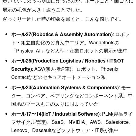
歩いていてめっちゃ面白かったのが、ホールごと・国ごとに
展示の毛色が大きく違うことでした。
ざっくり一周した時の印象を書くと、こんな感じです。
ホール27(Robotics & Assembly Automation)
: ロボッ
ト・組立自動化のど真ん中エリア。Wandelbotsの
「Physical AI」など人型・産業ロボットの展示が集中
ホール26(Production Logistics / Robotics / IT&OT
Security)
: AGV(無人搬送車)、ロボット、Phoenix
Contactなどのセキュアオートメーション系
ホール23(Automation Systems & Components)
: モー
ター、コンベア、ベアリングなどコンポーネント系。中
国系のブースもこの辺りに固まっていた
ホール17〜14(IIoT / Industrial Software)
: PLM(製品ライ
フサイクル管理)、SaaS、NVIDIA、AWS、Salesforce、
Lenovo、Dassaultなどソフトウェア・IT系が集中