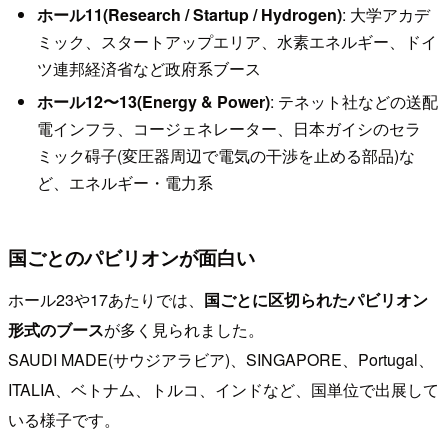
ホール11(Research / Startup / Hydrogen)
: 大学アカデ
ミック、スタートアップエリア、水素エネルギー、ドイ
ツ連邦経済省など政府系ブース
ホール12〜13(Energy & Power)
: テネット社などの送配
電インフラ、コージェネレーター、日本ガイシのセラ
ミック碍子(変圧器周辺で電気の干渉を止める部品)な
ど、エネルギー・電力系
国ごとのパビリオンが面白い
ホール23や17あたりでは、
国ごとに区切られたパビリオン
形式のブース
が多く見られました。
SAUDI MADE(サウジアラビア)、SINGAPORE、Portugal、
ITALIA、ベトナム、トルコ、インドなど、国単位で出展して
いる様子です。