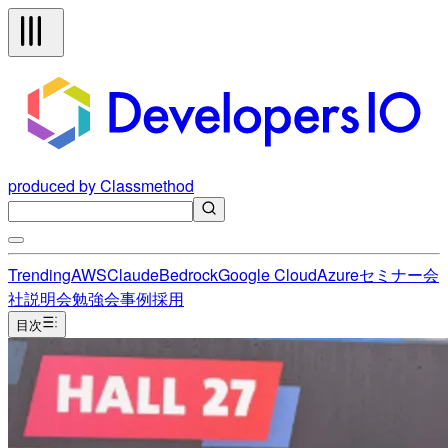
produced by Classmethod
Trending
AWS
Claude
Bedrock
Google Cloud
Azure
セミナー
会
社説明会
勉強会
事例
採用
目次