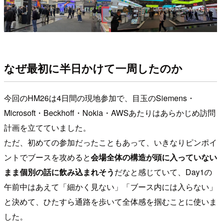
なぜ最初に半日かけて一周したのか
今回のHM26は4日間の現地参加で、目玉のSiemens・
Microsoft・Beckhoff・Nokia・AWSあたりはあらかじめ訪問
計画を立てていました。
ただ、初めての参加だったこともあって、いきなりピンポイ
ントでブースを攻めると
会場全体の構造が頭に入っていない
まま個別の話に飲み込まれそう
だなと感じていて、Day1の
午前中はあえて「細かく見ない」「ブース内には入らない」
と決めて、ひたすら通路を歩いて全体感を掴むことに使いま
した。