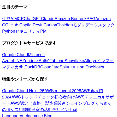
注目のテーマ
生成AI
MCP
ChatGPT
Claude
Amazon Bedrock
RAG
Amazon
Q
GitHub Copilot
Devin
Cursor
Obsidian
モダンデータスタック
Python
セキュリティ
PM
プロダクトやサービスで探す
Google Cloud
Microsoft
Azure
LINE
Zendesk
Auth0
Tableau
Snowflake
Alteryx
インフォ
マティカ
dbt
DuckDB
Cloudflare
Splunk
Vision One
Notion
特集やシリーズから探す
Google Cloud Next ’25
AWS re:Invent 2025
AWS再入門
2024
AWSトレンドチェック
初心者向け
AWSテクニカルサポ
ート
AWS認定（資格）
製造業関連
ジョインブログ
くらめそ
の情シス
組織開発室の活動
デザイン
Thai
Language
Vietnamese Blog