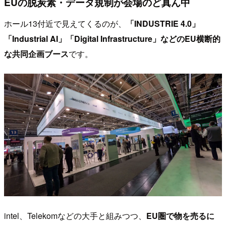
EUの脱炭素・データ規制が会場のど真ん中
ホール13付近で見えてくるのが、
「INDUSTRIE 4.0」
「Industrial AI」「Digital Infrastructure」
などの
EU横断的
な共同企画ブース
です。
intel、Telekomなどの大手と組みつつ、
EU圏で物を売るに