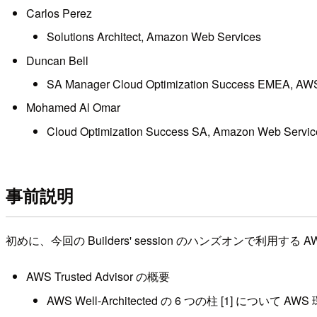
Carlos Perez
Solutions Architect, Amazon Web Services
Duncan Bell
SA Manager Cloud Optimization Success EMEA, AW
Mohamed Al Omar
Cloud Optimization Success SA, Amazon Web Servic
事前説明
初めに、今回の Builders' session のハンズオンで利用する A
AWS Trusted Advisor の概要
AWS Well-Architected の 6 つの柱 [1]