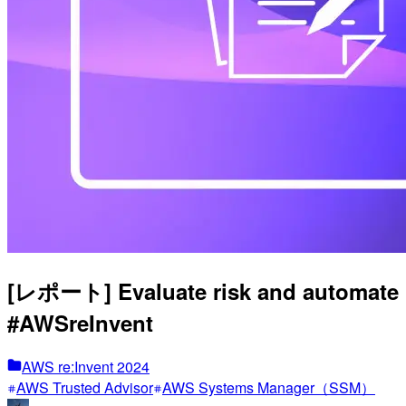
[レポート] Evaluate risk and automa
#AWSreInvent
AWS re:Invent 2024
AWS Trusted Advisor
AWS Systems Manager（SSM）