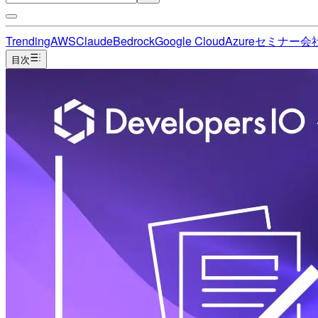
Trending
AWS
Claude
Bedrock
Google Cloud
Azure
セミナー
会
目次