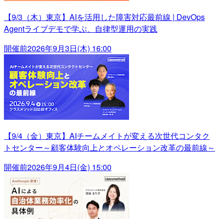
【9/3（木）東京】AIを活用した障害対応最前線 | DevOps
Agentライブデモで学ぶ、自律型運用の実践
開催前
2026年9月3日(木) 16:00
【9/4（金）東京】AIチームメイトが変える次世代コンタク
トセンター～顧客体験向上とオペレーション改革の最前線～
開催前
2026年9月4日(金) 15:00