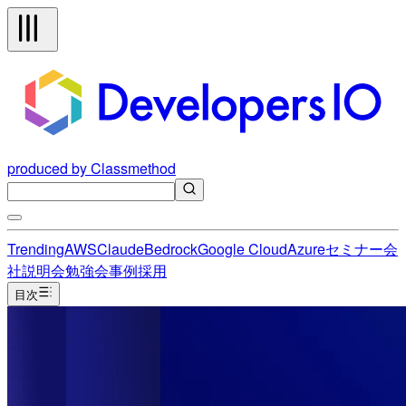
produced by Classmethod
Trending
AWS
Claude
Bedrock
Google Cloud
Azure
セミナー
会
社説明会
勉強会
事例
採用
目次