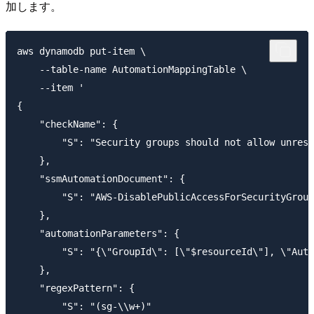
加します。
aws dynamodb put-item \

    --table-name AutomationMappingTable \

    --item '

{

    "checkName": {

        "S": "Security groups should not allow unrest
    },

    "ssmAutomationDocument": {

        "S": "AWS-DisablePublicAccessForSecurityGroup
    },

    "automationParameters": {

        "S": "{\"GroupId\": [\"$resourceId\"], \"Auto
    },

    "regexPattern": {

        "S": "(sg-\\w+)"
