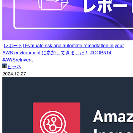
[レポート] Evaluate risk and automate remediation in your
AWS environment に参加してきました！ #COP314
#AWSreInvent
ヒラネ
2024.12.27