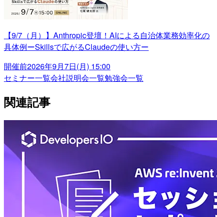
【9/7（月）】Anthropic登壇！AIによる自治体業務効率化の
具体例ーSkillsで広がるClaudeの使い方ー
開催前
2026年9月7日(月) 15:00
セミナー一覧
会社説明会一覧
勉強会一覧
関連記事