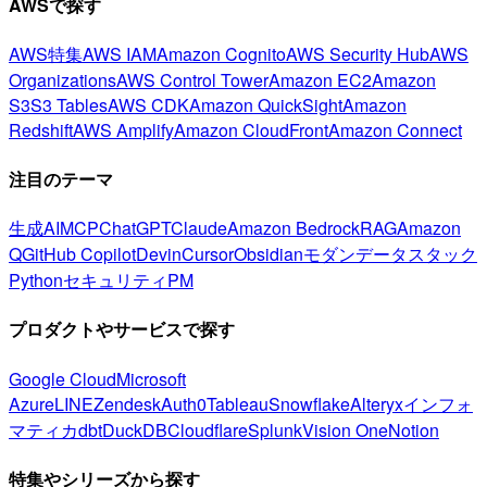
AWSで探す
AWS特集
AWS IAM
Amazon Cognito
AWS Security Hub
AWS
Organizations
AWS Control Tower
Amazon EC2
Amazon
S3
S3 Tables
AWS CDK
Amazon QuickSight
Amazon
Redshift
AWS Amplify
Amazon CloudFront
Amazon Connect
注目のテーマ
生成AI
MCP
ChatGPT
Claude
Amazon Bedrock
RAG
Amazon
Q
GitHub Copilot
Devin
Cursor
Obsidian
モダンデータスタック
Python
セキュリティ
PM
プロダクトやサービスで探す
Google Cloud
Microsoft
Azure
LINE
Zendesk
Auth0
Tableau
Snowflake
Alteryx
インフォ
マティカ
dbt
DuckDB
Cloudflare
Splunk
Vision One
Notion
特集やシリーズから探す