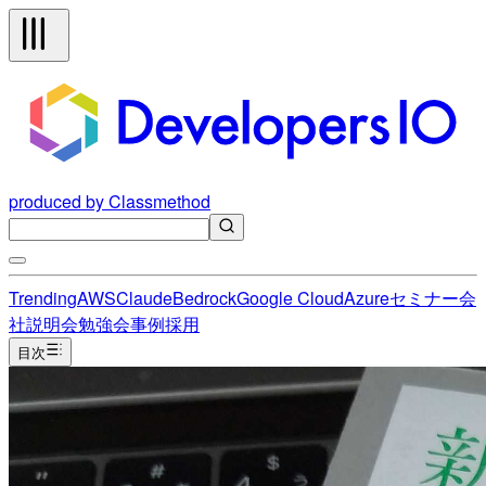
produced by Classmethod
Trending
AWS
Claude
Bedrock
Google Cloud
Azure
セミナー
会
社説明会
勉強会
事例
採用
目次