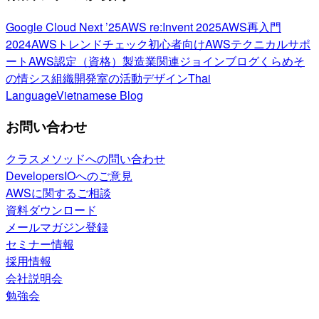
Google Cloud Next ’25
AWS re:Invent 2025
AWS再入門
2024
AWSトレンドチェック
初心者向け
AWSテクニカルサポ
ート
AWS認定（資格）
製造業関連
ジョインブログ
くらめそ
の情シス
組織開発室の活動
デザイン
Thai
Language
Vietnamese Blog
お問い合わせ
クラスメソッドへの問い合わせ
DevelopersIOへのご意見
AWSに関するご相談
資料ダウンロード
メールマガジン登録
セミナー情報
採用情報
会社説明会
勉強会