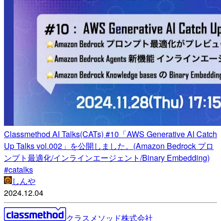
Classmethod AI Talks(CATs) #10「AWS Generative AI Catch
Up Talks vol.002」を公開しました。(Amazon Bedrock プロ
ンプト最適化/インラインエージェント/Binary Embedding)
#catalks
しんや
2024.12.04
クラスメソッド株式会社