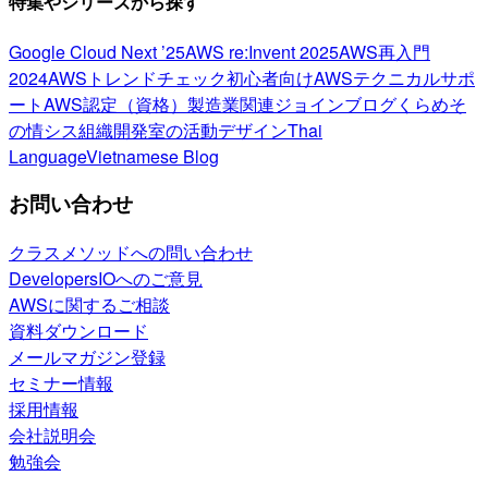
特集やシリーズから探す
Google Cloud Next ’25
AWS re:Invent 2025
AWS再入門
2024
AWSトレンドチェック
初心者向け
AWSテクニカルサポ
ート
AWS認定（資格）
製造業関連
ジョインブログ
くらめそ
の情シス
組織開発室の活動
デザイン
Thai
Language
Vietnamese Blog
お問い合わせ
クラスメソッドへの問い合わせ
DevelopersIOへのご意見
AWSに関するご相談
資料ダウンロード
メールマガジン登録
セミナー情報
採用情報
会社説明会
勉強会