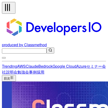
produced by Classmethod
Trending
AWS
Claude
Bedrock
Google Cloud
Azure
セミナー
会
社説明会
勉強会
事例
採用
目次