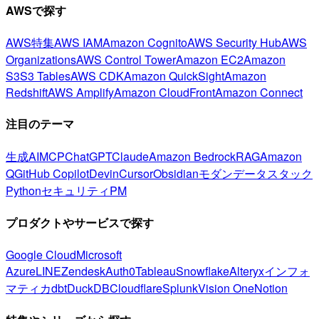
AWSで探す
AWS特集
AWS IAM
Amazon Cognito
AWS Security Hub
AWS
Organizations
AWS Control Tower
Amazon EC2
Amazon
S3
S3 Tables
AWS CDK
Amazon QuickSight
Amazon
Redshift
AWS Amplify
Amazon CloudFront
Amazon Connect
注目のテーマ
生成AI
MCP
ChatGPT
Claude
Amazon Bedrock
RAG
Amazon
Q
GitHub Copilot
Devin
Cursor
Obsidian
モダンデータスタック
Python
セキュリティ
PM
プロダクトやサービスで探す
Google Cloud
Microsoft
Azure
LINE
Zendesk
Auth0
Tableau
Snowflake
Alteryx
インフォ
マティカ
dbt
DuckDB
Cloudflare
Splunk
Vision One
Notion