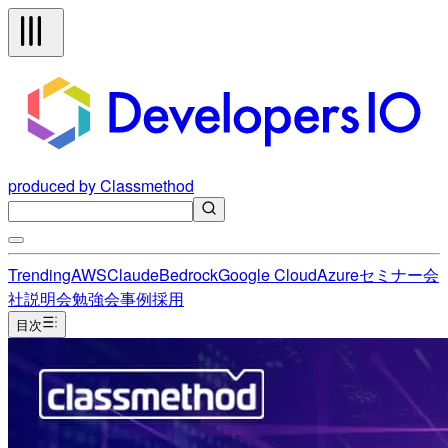
produced by Classmethod
Trending
AWS
Claude
Bedrock
Google Cloud
Azure
セミナー
会
社説明会
勉強会
事例
採用
目次