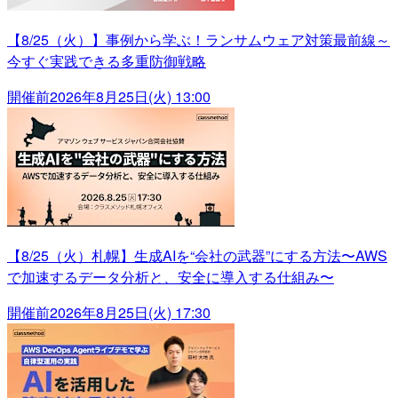
【8/25（火）】事例から学ぶ！ランサムウェア対策最前線～
今すぐ実践できる多重防御戦略
開催前
2026年8月25日(火) 13:00
【8/25（火）札幌】生成AIを“会社の武器”にする方法〜AWS
で加速するデータ分析と、安全に導入する仕組み〜
開催前
2026年8月25日(火) 17:30