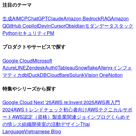
注目のテーマ
生成AI
MCP
ChatGPT
Claude
Amazon Bedrock
RAG
Amazon
Q
GitHub Copilot
Devin
Cursor
Obsidian
モダンデータスタック
Python
セキュリティ
PM
プロダクトやサービスで探す
Google Cloud
Microsoft
Azure
LINE
Zendesk
Auth0
Tableau
Snowflake
Alteryx
インフォ
マティカ
dbt
DuckDB
Cloudflare
Splunk
Vision One
Notion
特集やシリーズから探す
Google Cloud Next ’25
AWS re:Invent 2025
AWS再入門
2024
AWSトレンドチェック
初心者向け
AWSテクニカルサポ
ート
AWS認定（資格）
製造業関連
ジョインブログ
くらめそ
の情シス
組織開発室の活動
デザイン
Thai
Language
Vietnamese Blog