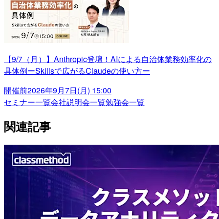
【9/7（月）】Anthropic登壇！AIによる自治体業務効率化の
具体例ーSkillsで広がるClaudeの使い方ー
開催前
2026年9月7日(月) 15:00
セミナー一覧
会社説明会一覧
勉強会一覧
関連記事