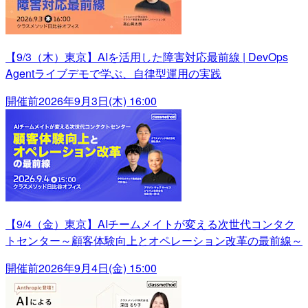
【9/3（木）東京】AIを活用した障害対応最前線 | DevOps
Agentライブデモで学ぶ、自律型運用の実践
開催前
2026年9月3日(木) 16:00
【9/4（金）東京】AIチームメイトが変える次世代コンタク
トセンター～顧客体験向上とオペレーション改革の最前線～
開催前
2026年9月4日(金) 15:00