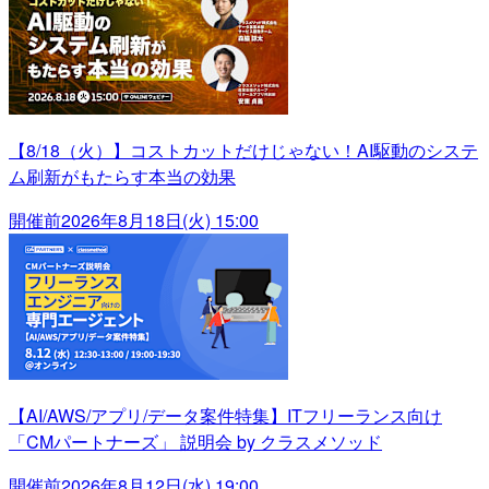
【8/18（火）】コストカットだけじゃない！AI駆動のシステ
ム刷新がもたらす本当の効果
開催前
2026年8月18日(火) 15:00
【AI/AWS/アプリ/データ案件特集】ITフリーランス向け
「CMパートナーズ」 説明会 by クラスメソッド
開催前
2026年8月12日(水) 19:00