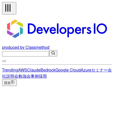
produced by Classmethod
Trending
AWS
Claude
Bedrock
Google Cloud
Azure
セミナー
会
社説明会
勉強会
事例
採用
目次