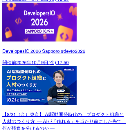
DevelopesIO 2026 Sapporo #devio2026
開催前
2026年10月9日(金) 17:50
【8/21（金）東京】 AI駆動開発時代の、プロダクト組織と
人材のつくり方 ― AIが「作れる」を当たり前にした先で、
何が勝負を分けるのか ―