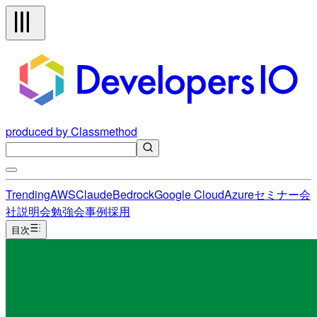
produced by Classmethod
Trending
AWS
Claude
Bedrock
Google Cloud
Azure
セミナー
会
社説明会
勉強会
事例
採用
目次