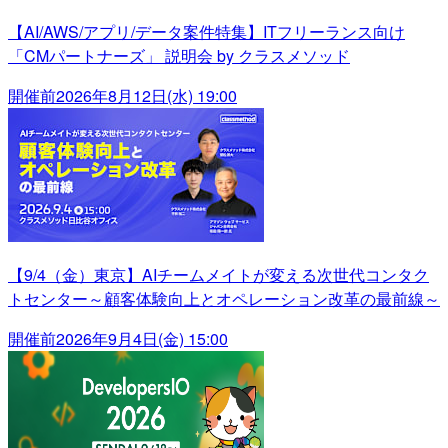
【AI/AWS/アプリ/データ案件特集】ITフリーランス向け
「CMパートナーズ」 説明会 by クラスメソッド
開催前
2026年8月12日(水) 19:00
【9/4（金）東京】AIチームメイトが変える次世代コンタク
トセンター～顧客体験向上とオペレーション改革の最前線～
開催前
2026年9月4日(金) 15:00