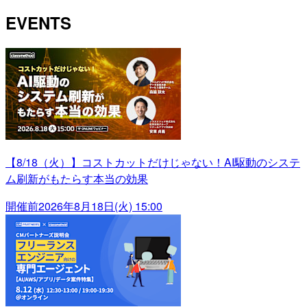
EVENTS
【8/18（火）】コストカットだけじゃない！AI駆動のシステ
ム刷新がもたらす本当の効果
開催前
2026年8月18日(火) 15:00