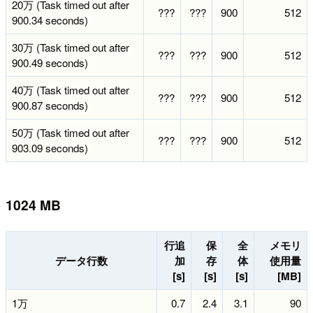
20万 (Task timed out after
???
???
900
512
900.34 seconds)
30万 (Task timed out after
???
???
900
512
900.49 seconds)
40万 (Task timed out after
???
???
900
512
900.87 seconds)
50万 (Task timed out after
???
???
900
512
903.09 seconds)
1024 MB
行追
保
全
メモリ
データ行数
加
存
体
使用量
[s]
[s]
[s]
[MB]
1万
0.7
2.4
3.1
90