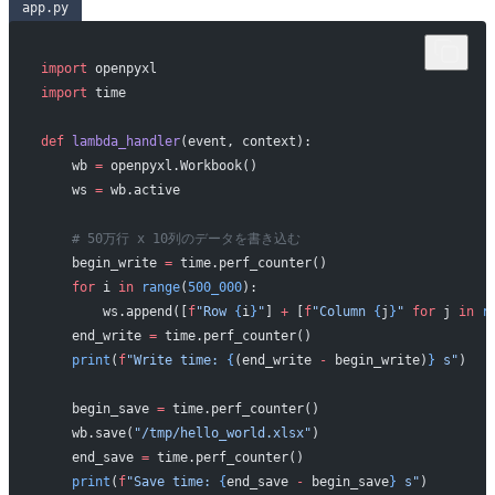
app.py
import
 openpyxl
import
 time
def
 lambda_handler
(event, context):
    wb 
=
 openpyxl.Workbook()
    ws 
=
 wb.active
    # 50万行 x 10列のデータを書き込む
    begin_write 
=
 time.perf_counter()
    for
 i 
in
 range
(
500_000
):
        ws.append([
f
"Row 
{
i
}
"
] 
+
 [
f
"Column 
{
j
}
"
 for
 j 
in
 r
    end_write 
=
 time.perf_counter()
    print
(
f
"Write time: 
{
(end_write 
-
 begin_write)
}
 s"
)
    begin_save 
=
 time.perf_counter()
    wb.save(
"/tmp/hello_world.xlsx"
)
    end_save 
=
 time.perf_counter()
    print
(
f
"Save time: 
{
end_save 
-
 begin_save
}
 s"
)