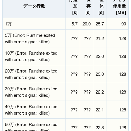
データ行数
加
存
体
使用量
[s]
[s]
[s]
[MB]
1万
5.7
20.0
25.7
90
5万 (Error: Runtime exited
???
???
21.2
128
with error: signal: killed)
10万 (Error: Runtime exited
???
???
22.0
128
with error: signal: killed)
20万 (Error: Runtime exited
???
???
23.0
128
with error: signal: killed)
30万 (Error: Runtime exited
???
???
22.2
128
with error: signal: killed)
40万 (Error: Runtime exited
???
???
22.1
128
with error: signal: killed)
50万 (Error: Runtime exited
???
???
22.8
128
with error: signal: killed)