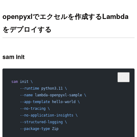
openpyxlでエクセルを作成するLambda
をデプロイする
sam init
sam
 init
 \
    --runtime
 python3.11
 \
    --name
 lambda-openpyxl-sample
 \
    --app-template
 hello-world
 \
    --no-tracing
 \
    --no-application-insights
 \
    --structured-logging
 \
    --package-type
 Zip