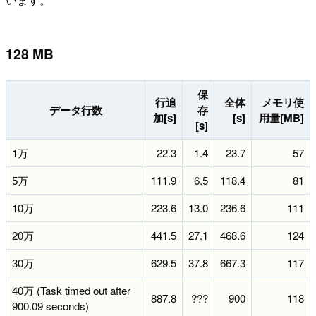
128 MB
保
行追
全体
メモリ使
データ行数
存
加[s]
[s]
用量[MB]
[s]
1万
22.3
1.4
23.7
57
5万
111.9
6.5
118.4
81
10万
223.6
13.0
236.6
111
20万
441.5
27.1
468.6
124
30万
629.5
37.8
667.3
117
40万 (Task timed out after
887.8
???
900
118
900.09 seconds)