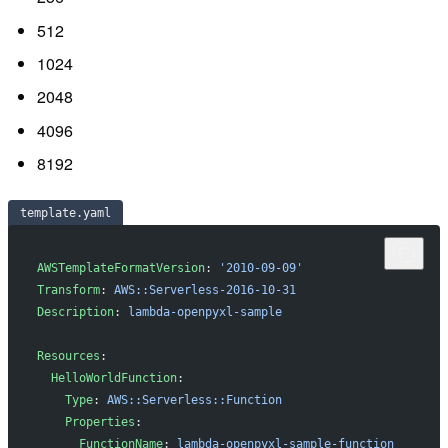
512
1024
2048
4096
8192
template.yaml
AWSTemplateFormatVersion
: 
'2010-09-09'
Transform
: 
AWS::Serverless-2016-10-31
Description
: 
lambda-openpyxl-sample
Resources
:
  HelloWorldFunction
:
    Type
: 
AWS::Serverless::Function
    Properties
:
      FunctionName
: 
lambda-openpyxl-sample-function