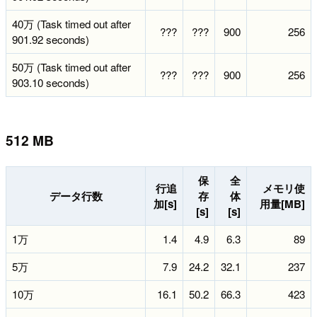
40万 (Task timed out after
???
???
900
256
901.92 seconds)
50万 (Task timed out after
???
???
900
256
903.10 seconds)
512 MB
保
全
行追
メモリ使
データ行数
存
体
加[s]
用量[MB]
[s]
[s]
1万
1.4
4.9
6.3
89
5万
7.9
24.2
32.1
237
10万
16.1
50.2
66.3
423