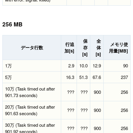
256 MB
保
全
行追
メモリ使
データ行数
存
体
加[s]
用量[MB]
[s]
[s]
1万
2.9
10.0
12.9
90
5万
16.3
51.3
67.6
237
10万 (Task timed out after
???
???
900
256
901.73 seconds)
20万 (Task timed out after
???
???
900
256
901.63 seconds)
30万 (Task timed out after
???
???
900
256
901.92 seconds)