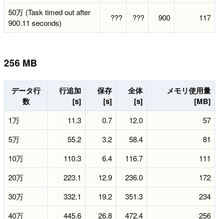
50万 (Task timed out after
???
???
900
117
900.11 seconds)
256 MB
データ行
行追加
保存
全体
メモリ使用量
数
[s]
[s]
[s]
[MB]
1万
11.3
0.7
12.0
57
5万
55.2
3.2
58.4
81
10万
110.3
6.4
116.7
111
20万
223.1
12.9
236.0
172
30万
332.1
19.2
351.3
234
40万
445.6
26.8
472.4
256