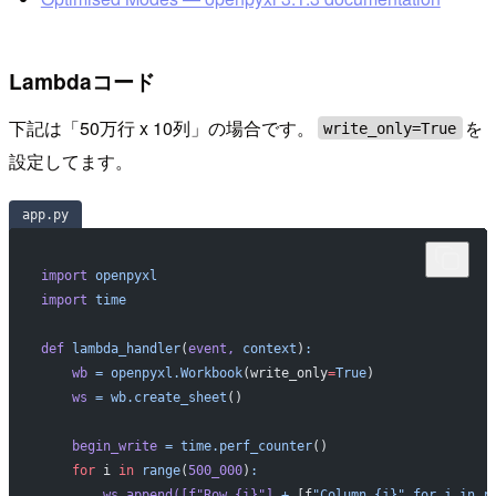
Lambdaコード
下記は「50万行 x 10列」の場合です。
を
write_only=True
設定してます。
app.py
import
 openpyxl
import
 time
def
 lambda_handler
(
event,
 context
)
:
    wb
 =
 openpyxl.Workbook
(write_only
=
True
)
    ws
 =
 wb.create_sheet
()
    begin_write
 =
 time.perf_counter
()
    for
 i 
in
 range
(
500_000
)
:
        ws.append([f
"Row {i}"
]
 +
 [f
"Column {j}"
 for
 j
 in
 r