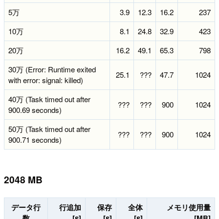
5万
3.9
12.3
16.2
237
10万
8.1
24.8
32.9
423
20万
16.2
49.1
65.3
798
30万 (Error: Runtime exited
25.1
???
47.7
1024
with error: signal: killed)
40万 (Task timed out after
???
???
900
1024
900.69 seconds)
50万 (Task timed out after
???
???
900
1024
900.71 seconds)
2048 MB
データ行
行追加
保存
全体
メモリ使用量
数
[s]
[s]
[s]
[MB]