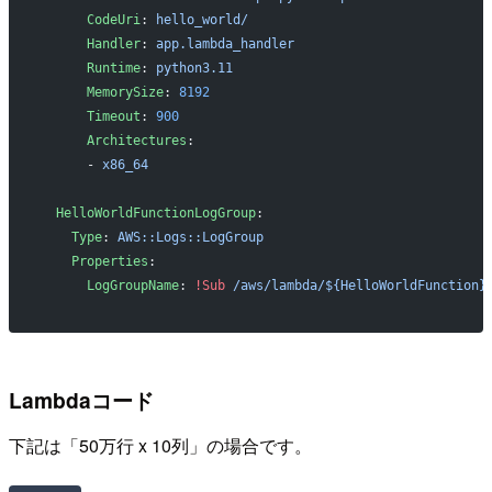
      CodeUri
: 
hello_world/
      Handler
: 
app.lambda_handler
      Runtime
: 
python3.11
      MemorySize
: 
8192
      Timeout
: 
900
      Architectures
:
      - 
x86_64
  HelloWorldFunctionLogGroup
:
    Type
: 
AWS::Logs::LogGroup
    Properties
:
      LogGroupName
: 
!Sub
 /aws/lambda/${HelloWorldFunction}
Lambdaコード
下記は「50万行 x 10列」の場合です。