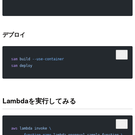
デプロイ
sam
 build
 --use-container
sam
 deploy
Lambdaを実行してみる
aws
 lambda
 invoke
 \