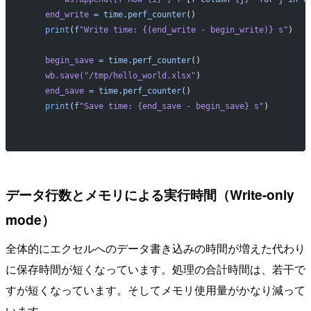
    end_write
 =
 time.perf_counter
()
    print
(
f
"Write time: {(end_write - begin_write)} s"
)
    begin_save
 =
 time.perf_counter
()
    wb.save(
"/tmp/hello_world.xlsx"
)
    end_save
 =
 time.perf_counter
()
    print
(
f
"Save time: {end_save - begin_save} s"
)
データ行数とメモリによる実行時間（Write-only
mode）
全体的にエクセルへのデータ書き込みの時間が増えた代わり
に保存時間が短くなっています。処理の合計時間は、若干で
すが短くなっています。そしてメモリ使用量がかなり減って
います。