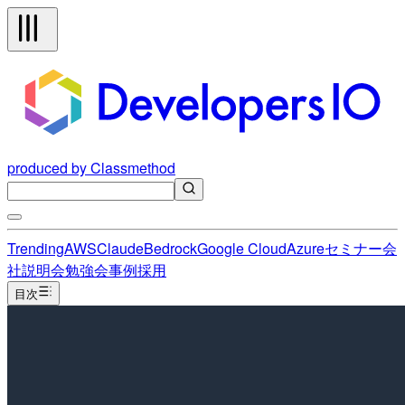
produced by Classmethod
Trending
AWS
Claude
Bedrock
Google Cloud
Azure
セミナー
会
社説明会
勉強会
事例
採用
目次