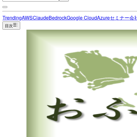
Trending
AWS
Claude
Bedrock
Google Cloud
Azure
セミナー
会
目次