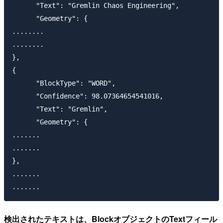
      "Text": "Gremlin Chaos Engineering",

      "Geometry": {

........

........

},

{

      "BlockType": "WORD",

      "Confidence": 98.07364654541016,

      "Text": "Gremlin",

      "Geometry": {

.......

.......

},

.......

検出されたテキストは、BlockオブジェクトのTextフィール