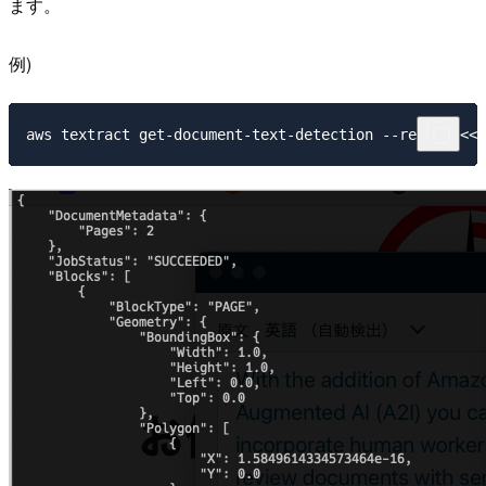
ます。
例)