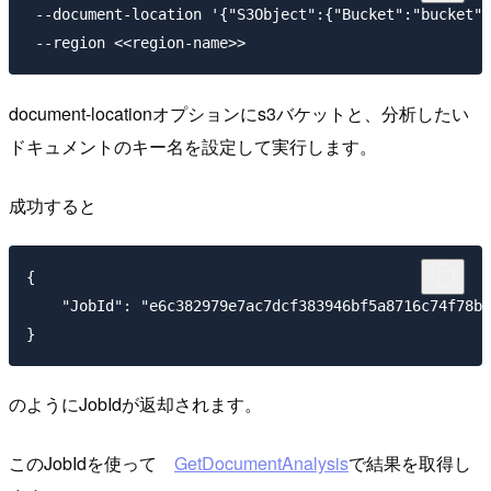
 --document-location '{"S3Object":{"Bucket":"bucket",
document-locationオプションにs3バケットと、分析したい
ドキュメントのキー名を設定して実行します。
成功すると
{

    "JobId": "e6c382979e7ac7dcf383946bf5a8716c74f78be
のようにJobIdが返却されます。
このJobIdを使って
GetDocumentAnalysis
で結果を取得し