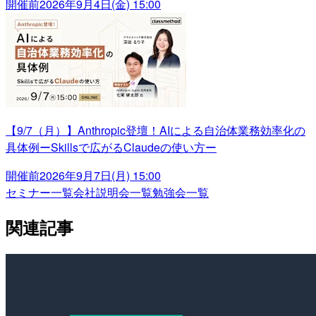
開催前
2026年9月4日(金) 15:00
【9/7（月）】Anthropic登壇！AIによる自治体業務効率化の
具体例ーSkillsで広がるClaudeの使い方ー
開催前
2026年9月7日(月) 15:00
セミナー一覧
会社説明会一覧
勉強会一覧
関連記事