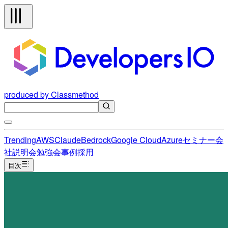
produced by Classmethod
Trending
AWS
Claude
Bedrock
Google Cloud
Azure
セミナー
会
社説明会
勉強会
事例
採用
目次