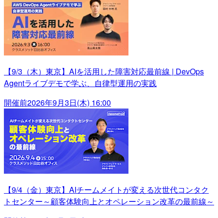
【9/3（木）東京】AIを活用した障害対応最前線 | DevOps
Agentライブデモで学ぶ、自律型運用の実践
開催前
2026年9月3日(木) 16:00
【9/4（金）東京】AIチームメイトが変える次世代コンタク
トセンター～顧客体験向上とオペレーション改革の最前線～