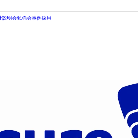
社説明会
勉強会
事例
採用