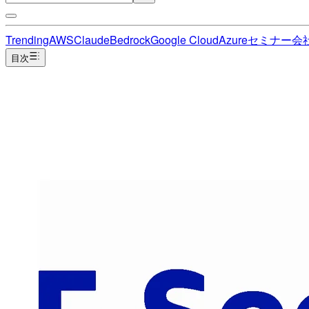
Trending
AWS
Claude
Bedrock
Google Cloud
Azure
セミナー
会
目次