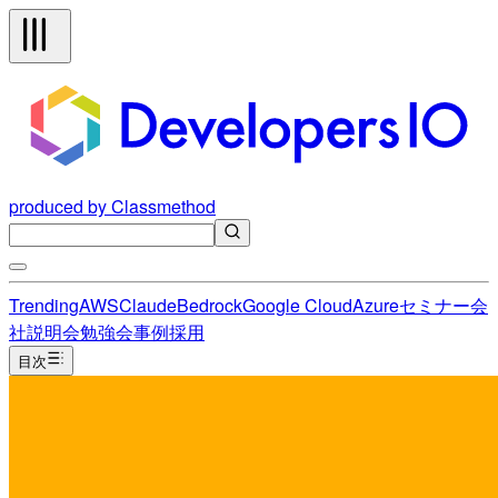
produced by Classmethod
Trending
AWS
Claude
Bedrock
Google Cloud
Azure
セミナー
会
社説明会
勉強会
事例
採用
目次