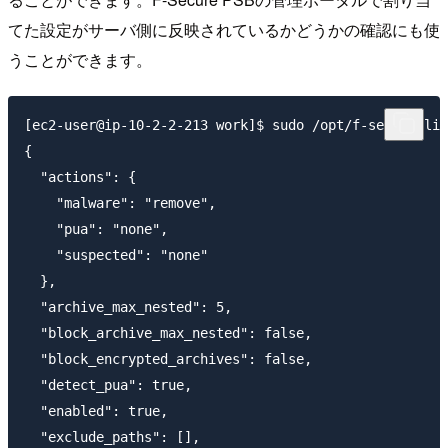
てた設定がサーバ側に反映されているかどうかの確認にも使
うことができます。
[ec2-user@ip-10-2-2-213 work]$ sudo /opt/f-secure/lin
{

  "actions": {

    "malware": "remove",

    "pua": "none",

    "suspected": "none"

  },

  "archive_max_nested": 5,

  "block_archive_max_nested": false,

  "block_encrypted_archives": false,

  "detect_pua": true,

  "enabled": true,

  "exclude_paths": [],
