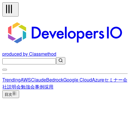
produced by Classmethod
Trending
AWS
Claude
Bedrock
Google Cloud
Azure
セミナー
会
社説明会
勉強会
事例
採用
目次