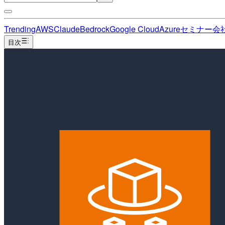
Trending
AWS
Claude
Bedrock
Google Cloud
Azure
セミナー
会
目次