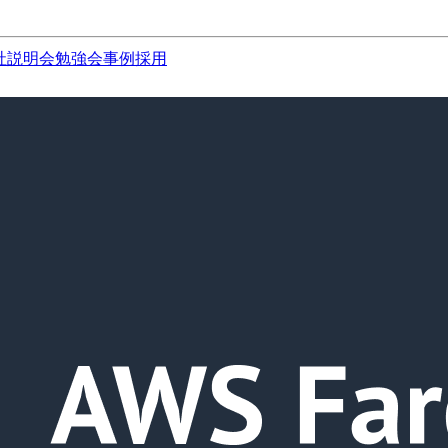
社説明会
勉強会
事例
採用