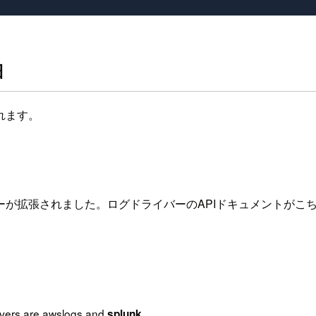
細
れます。
が拡張されました。ログドライバーのAPIドキュメントがこ
rivers are awslogs and
.
splunk