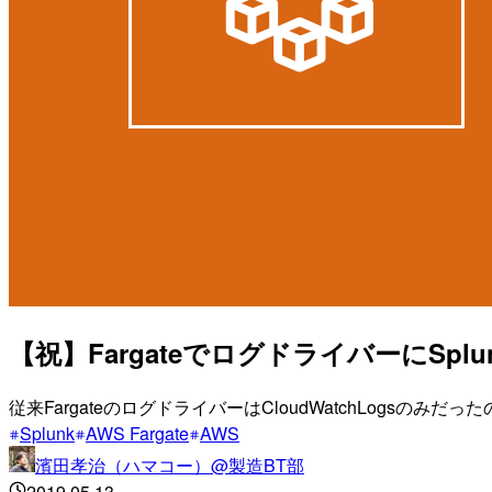
【祝】FargateでログドライバーにSp
従来FargateのログドライバーはCloudWatchLogs
Splunk
AWS Fargate
AWS
濱田孝治（ハマコー）@製造BT部
2019.05.13