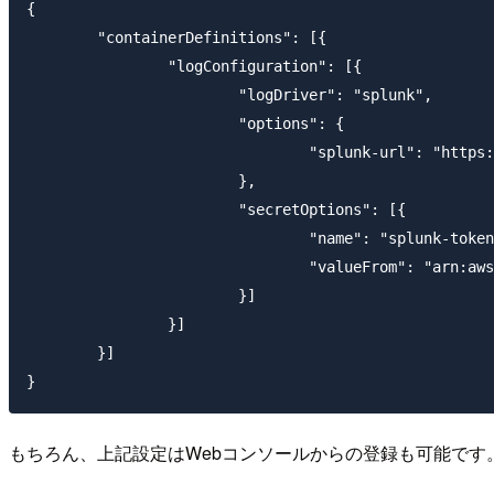
{

	"containerDefinitions": [{

		"logConfiguration": [{

			"logDriver": "splunk",

			"options": {

				"splunk-url": "https://cloud.splunk.com:8080"

			},

			"secretOptions": [{

				"name": "splunk-token",

				"valueFrom": "arn:aws:secretsmanager:region:aws_account_id:secret:secret_name-AbCdEf"

			}]

		}]

	}]

もちろん、上記設定はWebコンソールからの登録も可能です