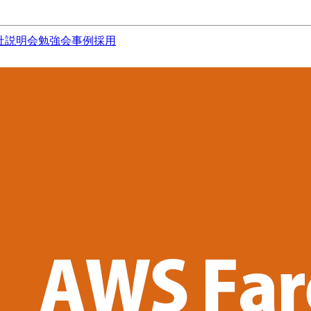
社説明会
勉強会
事例
採用