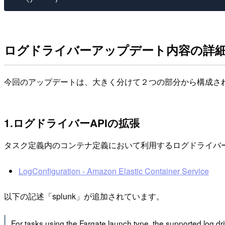
ログドライバーアップデート内容の詳
今回のアップデートは、大きく分けて２つの部分から構成さ
1.ログドライバーAPIの拡張
タスク定義内のコンテナ定義において利用するログドライバー
LogConfiguration - Amazon Elastic Container Service
以下の記述「splunk」が追加されています。
For tasks using the Fargate launch type, the supported log d