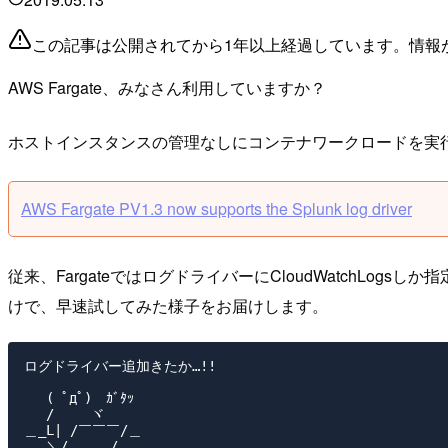
この記事は公開されてから1年以上経過しています。情報
AWS Fargate、みなさん利用していますか？
ホストインスタンスの管理なしにコンテナワークロードを実
AWS Fargate PV1.3 now supports the Splunk log driver
従来、FargateではログドライバーにCloudWatchLo
けで、早速試してみた様子をお届けします。
ログドライバー追加きたか…!!

　 ( ﾟдﾟ)　ｶﾞﾀｯ

　 /　　 ヾ

＿_L| /￣￣￣/＿
