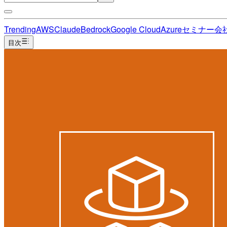
Trending
AWS
Claude
Bedrock
Google Cloud
Azure
セミナー
会
目次