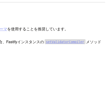
キーマ
を使用することを推奨しています。
astifyインスタンスの
メソッド
setValidatorCompiler