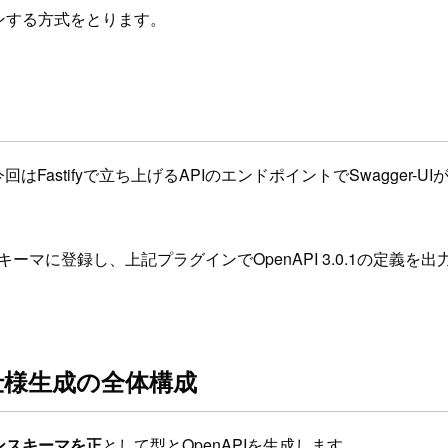
ョンする方式をとります。
はFastifyで立ち上げるAPIのエンドポイントでSwagger-
スキーマに登録し、上記プラグインでOpenAPI 3.0.1の定義を
PI仕様生成の全体構成
ンスキーマを正
として型とOpenAPIを生成します。