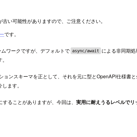
が古い可能性がありますので、ご注意ください。
ー
です。
レームワークですが、デフォルトで
による非同期処
async/await
す。
ションスキーマを正として、それを元に型とOpenAPI仕様書と
介します。
目にすることがありますが、今回は、
実用に耐えうるレベルでリ