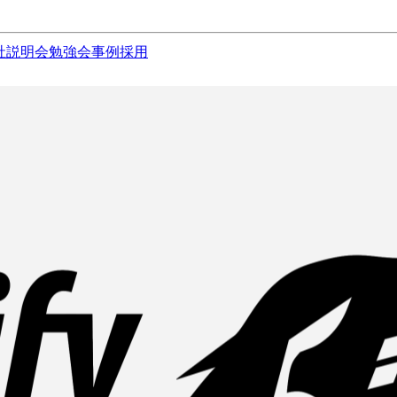
社説明会
勉強会
事例
採用