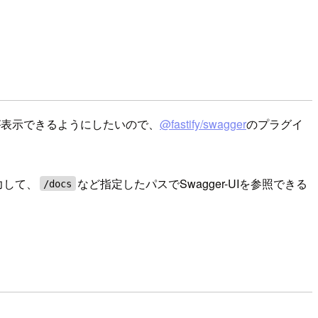
UIが表示できるようにしたいので、
@fastify/swagger
のプラグイ
出力して、
など指定したパスでSwagger-UIを参照できる
/docs