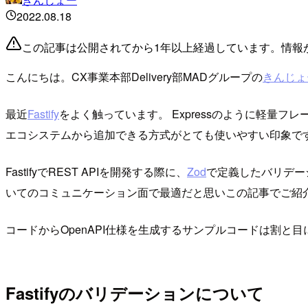
2022.08.18
この記事は公開されてから1年以上経過しています。情報
こんにちは。CX事業本部Delivery部MADグループの
きんじょ
最近
Fastify
をよく触っています。 Expressのように軽量フ
エコシステムから追加できる方式がとても使いやすい印象で
FastifyでREST APIを開発する際に、
Zod
で定義したバリデー
いてのコミュニケーション面で最適だと思いこの記事でご紹
コードからOpenAPI仕様を生成するサンプルコードは割と
Fastifyのバリデーションについて