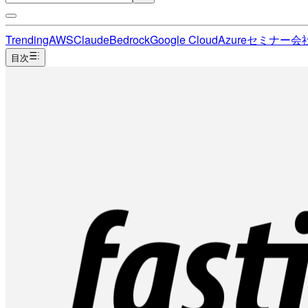
Trending
AWS
Claude
Bedrock
Google Cloud
Azure
セミナー
会
目次