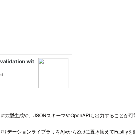
iptの型生成や、JSONスキーマやOpenAPIも出力することが
リデーションライブラリをAjvからZodに置き換えてFasti