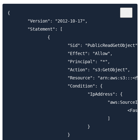
{

	"Version": "2012-10-17",

	"Statement": [

		{

			"Sid": "PublicReadGetObject",

			"Effect": "Allow",

			"Principal": "*",

			"Action": "s3:GetObject",

			"Resource": "arn:aws:s3:::<作成したバケット名>/*",

			"Condition": {

				"IpAddress": {

					"aws:SourceIp": [

						<Fastly の Public IP list>

					]

				}

			}
