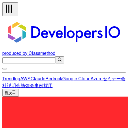
produced by Classmethod
Trending
AWS
Claude
Bedrock
Google Cloud
Azure
セミナー
会
社説明会
勉強会
事例
採用
目次