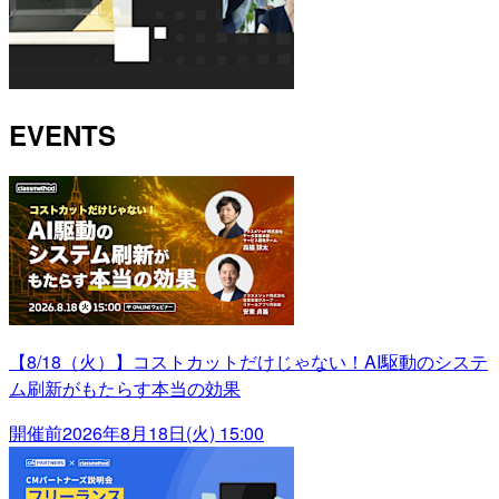
EVENTS
【8/18（火）】コストカットだけじゃない！AI駆動のシステ
ム刷新がもたらす本当の効果
開催前
2026年8月18日(火) 15:00