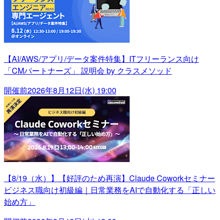
【AI/AWS/アプリ/データ案件特集】ITフリーランス向け
「CMパートナーズ」 説明会 by クラスメソッド
開催前
2026年8月12日(水) 19:00
【8/19（水）】【好評のため再演】Claude Coworkセミナー
ビジネス職向け初級編｜日常業務をAIで自動化する「正しい
始め方」