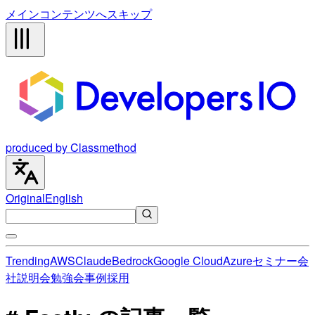
メインコンテンツへスキップ
produced by Classmethod
Original
English
Trending
AWS
Claude
Bedrock
Google Cloud
Azure
セミナー
会
社説明会
勉強会
事例
採用