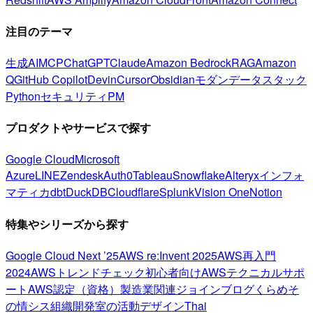
注目のテーマ
生成AI
MCP
ChatGPT
Claude
Amazon Bedrock
RAG
Amazon
Q
GitHub Copilot
Devin
Cursor
Obsidian
モダンデータスタック
Python
セキュリティ
PM
プロダクトやサービスで探す
Google Cloud
Microsoft
Azure
LINE
Zendesk
Auth0
Tableau
Snowflake
Alteryx
インフォ
マティカ
dbt
DuckDB
Cloudflare
Splunk
Vision One
Notion
特集やシリーズから探す
Google Cloud Next ’25
AWS re:Invent 2025
AWS再入門
2024
AWSトレンドチェック
初心者向け
AWSテクニカルサポ
ート
AWS認定（資格）
製造業関連
ジョインブログ
くらめそ
の情シス
組織開発室の活動
デザイン
Thai