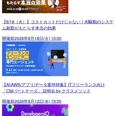
【8/18（火）】コストカットだけじゃない！AI駆動のシステ
ム刷新がもたらす本当の効果
開催前
2026年8月18日(火) 15:00
【AI/AWS/アプリ/データ案件特集】ITフリーランス向け
「CMパートナーズ」 説明会 by クラスメソッド
開催前
2026年8月12日(水) 19:00