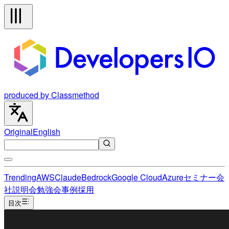
produced by Classmethod
Original
English
Trending
AWS
Claude
Bedrock
Google Cloud
Azure
セミナー
会
社説明会
勉強会
事例
採用
目次