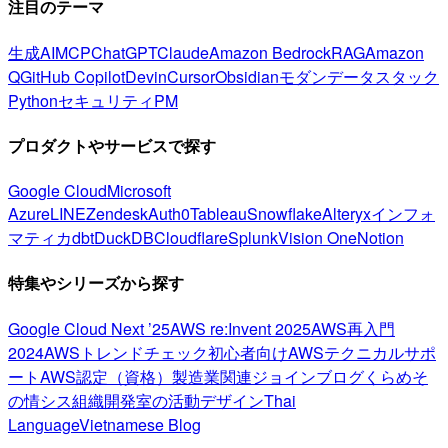
注目のテーマ
生成AI
MCP
ChatGPT
Claude
Amazon Bedrock
RAG
Amazon
Q
GitHub Copilot
Devin
Cursor
Obsidian
モダンデータスタック
Python
セキュリティ
PM
プロダクトやサービスで探す
Google Cloud
Microsoft
Azure
LINE
Zendesk
Auth0
Tableau
Snowflake
Alteryx
インフォ
マティカ
dbt
DuckDB
Cloudflare
Splunk
Vision One
Notion
特集やシリーズから探す
Google Cloud Next ’25
AWS re:Invent 2025
AWS再入門
2024
AWSトレンドチェック
初心者向け
AWSテクニカルサポ
ート
AWS認定（資格）
製造業関連
ジョインブログ
くらめそ
の情シス
組織開発室の活動
デザイン
Thai
Language
Vietnamese Blog