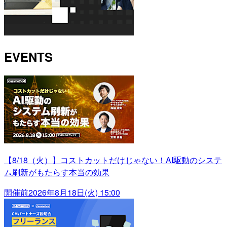
EVENTS
【8/18（火）】コストカットだけじゃない！AI駆動のシステ
ム刷新がもたらす本当の効果
開催前
2026年8月18日(火) 15:00