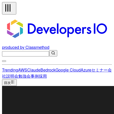
produced by Classmethod
Trending
AWS
Claude
Bedrock
Google Cloud
Azure
セミナー
会
社説明会
勉強会
事例
採用
目次