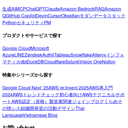
生成AI
MCP
ChatGPT
Claude
Amazon Bedrock
RAG
Amazon
Q
GitHub Copilot
Devin
Cursor
Obsidian
モダンデータスタック
Python
セキュリティ
PM
プロダクトやサービスで探す
Google Cloud
Microsoft
Azure
LINE
Zendesk
Auth0
Tableau
Snowflake
Alteryx
インフォ
マティカ
dbt
DuckDB
Cloudflare
Splunk
Vision One
Notion
特集やシリーズから探す
Google Cloud Next ’25
AWS re:Invent 2025
AWS再入門
2024
AWSトレンドチェック
初心者向け
AWSテクニカルサポ
ート
AWS認定（資格）
製造業関連
ジョインブログ
くらめそ
の情シス
組織開発室の活動
デザイン
Thai
Language
Vietnamese Blog
お問い合わせ