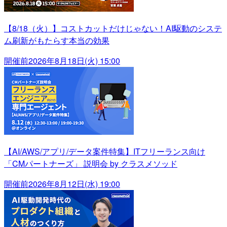
【8/18（火）】コストカットだけじゃない！AI駆動のシステ
ム刷新がもたらす本当の効果
開催前
2026年8月18日(火) 15:00
【AI/AWS/アプリ/データ案件特集】ITフリーランス向け
「CMパートナーズ」 説明会 by クラスメソッド
開催前
2026年8月12日(水) 19:00