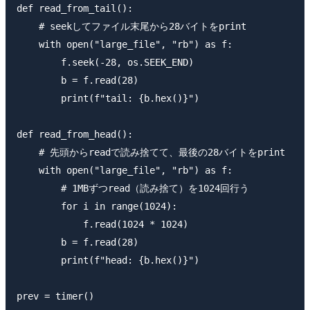
def read_from_tail():

    # seekしてファイル末尾から28バイトをprint

    with open("large_file", "rb") as f:

        f.seek(-28, os.SEEK_END)

        b = f.read(28)

        print(f"tail: {b.hex()}")

def read_from_head():

    # 先頭からreadで読み捨てて、最後の28バイトをprint

    with open("large_file", "rb") as f:

        # 1MBずつread（読み捨て）を1024回行う

        for i in range(1024):

            f.read(1024 * 1024)

        b = f.read(28)

        print(f"head: {b.hex()}")

prev = timer()
