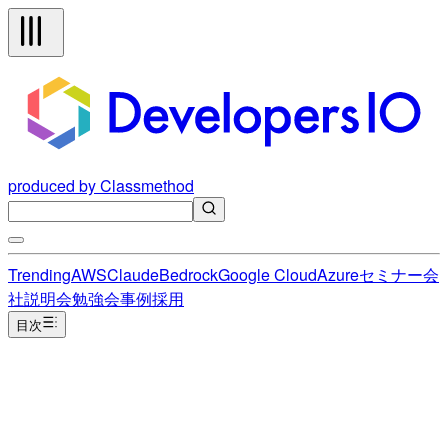
produced by Classmethod
Trending
AWS
Claude
Bedrock
Google Cloud
Azure
セミナー
会
社説明会
勉強会
事例
採用
目次