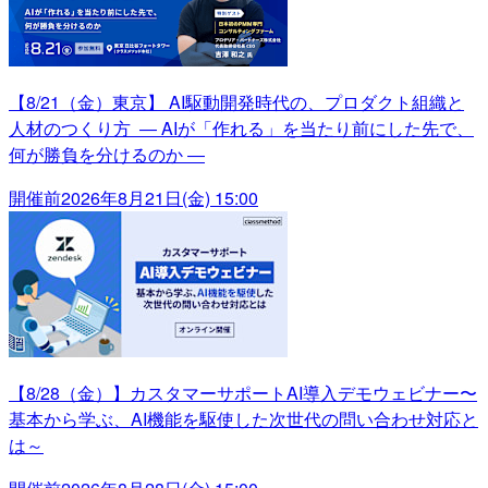
【8/21（金）東京】 AI駆動開発時代の、プロダクト組織と
人材のつくり方 ― AIが「作れる」を当たり前にした先で、
何が勝負を分けるのか ―
開催前
2026年8月21日(金) 15:00
【8/28（金）】カスタマーサポートAI導入デモウェビナー〜
基本から学ぶ、AI機能を駆使した次世代の問い合わせ対応と
は～