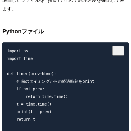
ます。
Pythonファイル
import os

import time

def timer(prev=None):

    # 前のタイミングからの経過時刻をprint

    if not prev:

        return time.time()

    t = time.time()

    print(t - prev)

    return t
