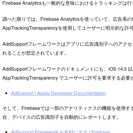
Firebase Analyticsも一般的な意味におけるトラ
調べた限りでは、Firebase Analyticsを使っていて、広
AppTrackingTransparencyを使用してユーザーに明
AddSupportフレームワークはアプリに広告識別子への
れることが想定されています。
AddSupportフレームワークのドキュメントにも、iOS 14.5 以降と
AppTrackingTransparency でユーザーに許可を要求す
AdSupport | Apple Developer Documentation
そして、Firebaseでは一部のアナリティクスの機能を使用するた
合、デバイスの広告識別子を自動的にレポートします。
AdSupport Framework を有効にする | Firebase