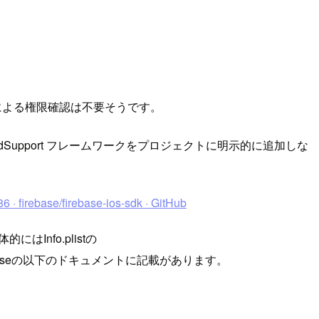
rencyによる権限確認は不要そうです。
め、AdSupport フレームワークをプロジェクトに明示的に追加しな
6 · firebase/firebase-ios-sdk · GitHub
Info.plistの
aseの以下のドキュメントに記載があります。