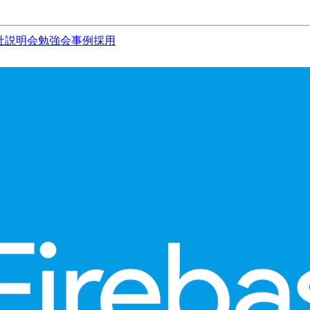
社説明会
勉強会
事例
採用