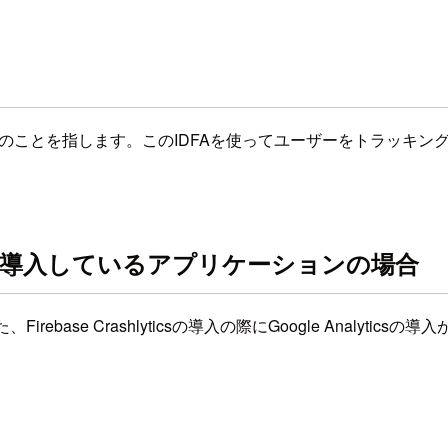
、iOS端末の広告識別子のことを指します。このIDFAを使ってユーザー
yticsのみを導入しているアプリケーションの場合
irebase Crashlyticsの導入の際にGoogle Analyticsの導