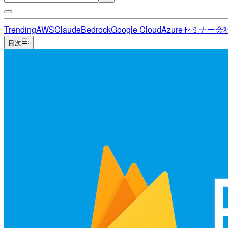
Trending
AWS
Claude
Bedrock
Google Cloud
Azure
セミナー
会
目次