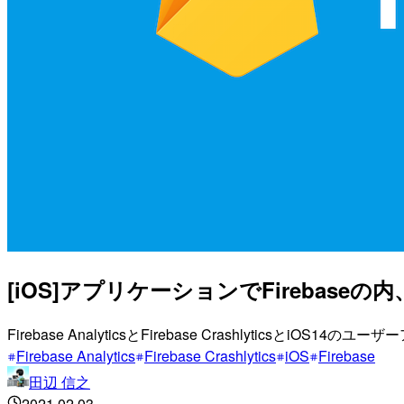
[iOS]アプリケーションでFirebaseの内
Firebase AnalyticsとFirebase Crashlyticsとi
Firebase Analytics
Firebase Crashlytics
iOS
Firebase
田辺 信之
2021.02.03