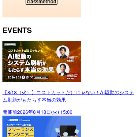
EVENTS
【8/18（火）】コストカットだけじゃない！AI駆動のシステ
ム刷新がもたらす本当の効果
開催前
2026年8月18日(火) 15:00