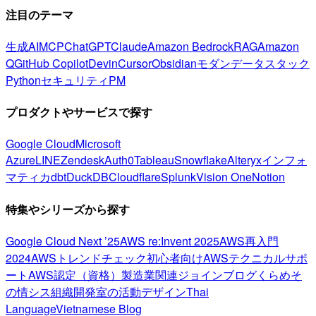
注目のテーマ
生成AI
MCP
ChatGPT
Claude
Amazon Bedrock
RAG
Amazon
Q
GitHub Copilot
Devin
Cursor
Obsidian
モダンデータスタック
Python
セキュリティ
PM
プロダクトやサービスで探す
Google Cloud
Microsoft
Azure
LINE
Zendesk
Auth0
Tableau
Snowflake
Alteryx
インフォ
マティカ
dbt
DuckDB
Cloudflare
Splunk
Vision One
Notion
特集やシリーズから探す
Google Cloud Next ’25
AWS re:Invent 2025
AWS再入門
2024
AWSトレンドチェック
初心者向け
AWSテクニカルサポ
ート
AWS認定（資格）
製造業関連
ジョインブログ
くらめそ
の情シス
組織開発室の活動
デザイン
Thai
Language
Vietnamese Blog