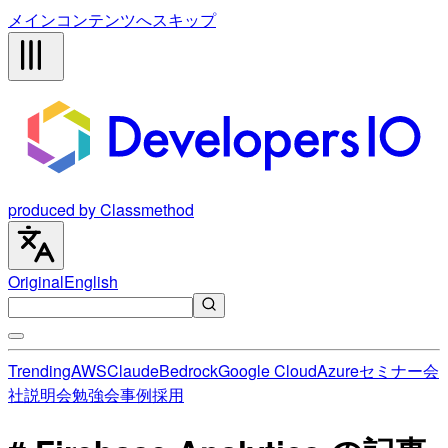
メインコンテンツへスキップ
produced by Classmethod
Original
English
Trending
AWS
Claude
Bedrock
Google Cloud
Azure
セミナー
会
社説明会
勉強会
事例
採用