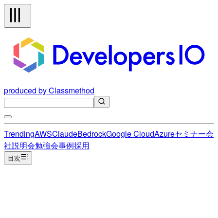
produced by Classmethod
Trending
AWS
Claude
Bedrock
Google Cloud
Azure
セミナー
会
社説明会
勉強会
事例
採用
目次