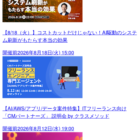
【8/18（火）】コストカットだけじゃない！AI駆動のシステ
ム刷新がもたらす本当の効果
開催前
2026年8月18日(火) 15:00
【AI/AWS/アプリ/データ案件特集】ITフリーランス向け
「CMパートナーズ」 説明会 by クラスメソッド
開催前
2026年8月12日(水) 19:00