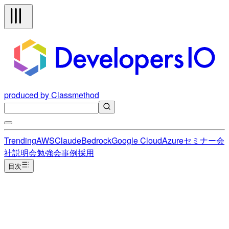
produced by Classmethod
Trending
AWS
Claude
Bedrock
Google Cloud
Azure
セミナー
会
社説明会
勉強会
事例
採用
目次