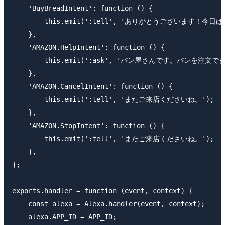
    'BuyBreadIntent': function () {

        this.emit(':tell', 'ありがとうございます！
    },

    'AMAZON.HelpIntent': function () {

        this.emit(':ask', 'パン屋さんです。パンを注文
    },

    'AMAZON.CancelIntent': function () {

        this.emit(':tell', 'またご来店くださいね。');

    },

    'AMAZON.StopIntent': function () {

        this.emit(':tell', 'またご来店くださいね。');

    },

};

exports.handler = function (event, context) {

    const alexa = Alexa.handler(event, context);

    alexa.APP_ID = APP_ID;
