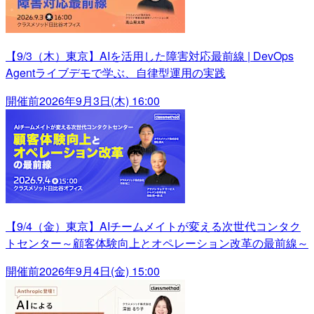
【9/3（木）東京】AIを活用した障害対応最前線 | DevOps
Agentライブデモで学ぶ、自律型運用の実践
開催前
2026年9月3日(木) 16:00
【9/4（金）東京】AIチームメイトが変える次世代コンタク
トセンター～顧客体験向上とオペレーション改革の最前線～
開催前
2026年9月4日(金) 15:00