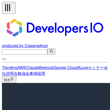
produced by Classmethod
Trending
AWS
Claude
Bedrock
Google Cloud
Azure
セミナー
会
社説明会
勉強会
事例
採用
目次