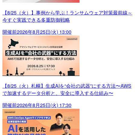
【8/25（火）】事例から学ぶ！ランサムウェア対策最前線～
今すぐ実践できる多重防御戦略
開催前
2026年8月25日(火) 13:00
【8/25（火）札幌】生成AIを“会社の武器”にする方法〜AWS
で加速するデータ分析と、安全に導入する仕組み〜
開催前
2026年8月25日(火) 17:30