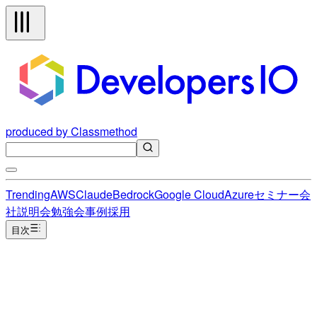
produced by Classmethod
Trending
AWS
Claude
Bedrock
Google Cloud
Azure
セミナー
会
社説明会
勉強会
事例
採用
目次