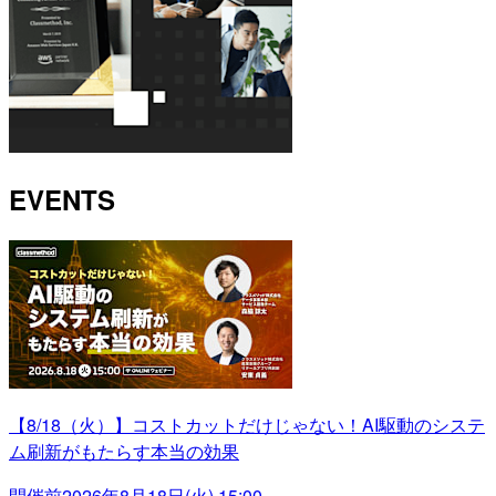
EVENTS
【8/18（火）】コストカットだけじゃない！AI駆動のシステ
ム刷新がもたらす本当の効果
開催前
2026年8月18日(火) 15:00