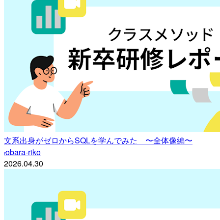
文系出身がゼロからSQLを学んでみた 〜全体像編〜
obara-riko
r
2026.04.30