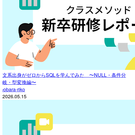
文系出身がゼロからSQLを学んでみた 〜NULL・条件分
岐・型変換編〜
obara-riko
r
2026.05.15