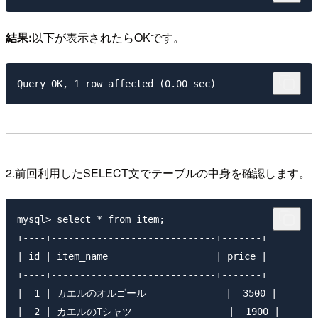
結果:
以下が表示されたらOKです。
2.前回利用したSELECT文でテーブルの中身を確認します。
mysql> select * from item;

+----+-----------------------------+-------+

| id | item_name                   | price |

+----+-----------------------------+-------+

|  1 | カエルのオルゴール              |  3500 |

|  2 | カエルのTシャツ                 |  1900 |
