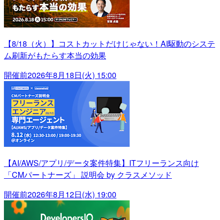
【8/18（火）】コストカットだけじゃない！AI駆動のシステ
ム刷新がもたらす本当の効果
開催前
2026年8月18日(火) 15:00
【AI/AWS/アプリ/データ案件特集】ITフリーランス向け
「CMパートナーズ」 説明会 by クラスメソッド
開催前
2026年8月12日(水) 19:00