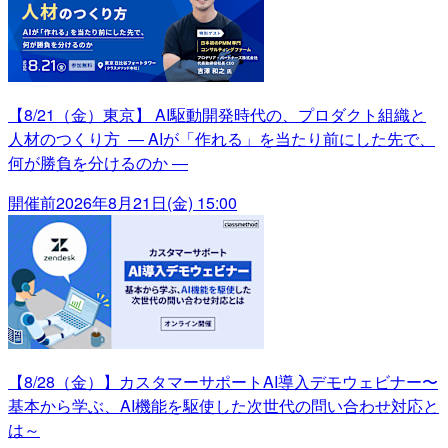
【8/21（金）東京】 AI駆動開発時代の、プロダクト組織と
人材のつくり方 ― AIが「作れる」を当たり前にした先で、
何が勝負を分けるのか ―
開催前
2026年8月21日(金) 15:00
【8/28（金）】カスタマーサポートAI導入デモウェビナー〜
基本から学ぶ、AI機能を駆使した次世代の問い合わせ対応と
は～