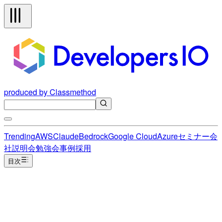
produced by Classmethod
Trending
AWS
Claude
Bedrock
Google Cloud
Azure
セミナー
会
社説明会
勉強会
事例
採用
目次