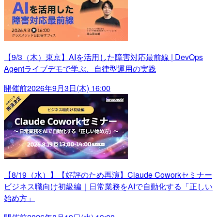
【9/3（木）東京】AIを活用した障害対応最前線 | DevOps
Agentライブデモで学ぶ、自律型運用の実践
開催前
2026年9月3日(木) 16:00
【8/19（水）】【好評のため再演】Claude Coworkセミナー
ビジネス職向け初級編｜日常業務をAIで自動化する「正しい
始め方」