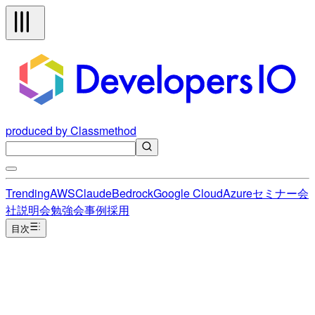
produced by Classmethod
Trending
AWS
Claude
Bedrock
Google Cloud
Azure
セミナー
会
社説明会
勉強会
事例
採用
目次