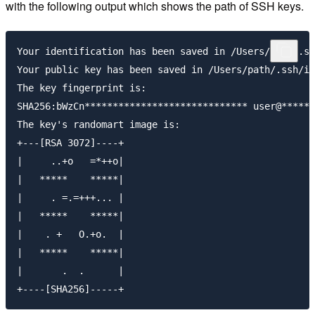
with the following output which shows the path of SSH keys.
Your identification has been saved in /Users/path/.ss
Your public key has been saved in /Users/path/.ssh/id
The key fingerprint is:

SHA256:bWzCn***************************** user@******
The key's randomart image is:

+---[RSA 3072]----+

|     ..+o   =*++o|

|   *****    *****|

|     . =.=+++... |

|   *****    *****|

|    . +   O.+o.  |

|   *****    *****|

|       .  .      |
