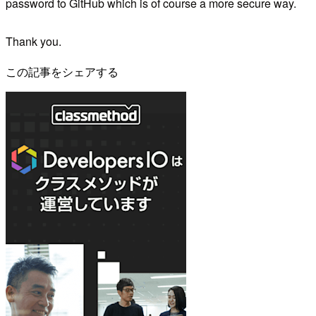
password to GitHub which is of course a more secure way.
Thank you.
この記事をシェアする