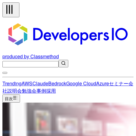
produced by Classmethod
Trending
AWS
Claude
Bedrock
Google Cloud
Azure
セミナー
会
社説明会
勉強会
事例
採用
目次