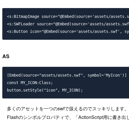
<s:BitmapImage source="@Embed(source='assets/assets.s
<s:SWFLoader source="@Embed(source='assets/assets.swf
AS
[Embed(source="assets/assets.swf", symbol='MyIcon')]

const MY_ICON:Class;

多くのアセットを一つのswfで扱えるのでスッキリします。
Flashのシンボルプロパティで、「ActionScript用