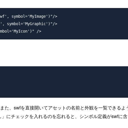
wf', symbol='MyImage')"/>

', symbol='MyGraphic')"/>

また、swfを直接開いてアセットの名前と外観を一覧できるよ
に書き出し」にチェックを入れるのを忘れると、シンボル定義がswf