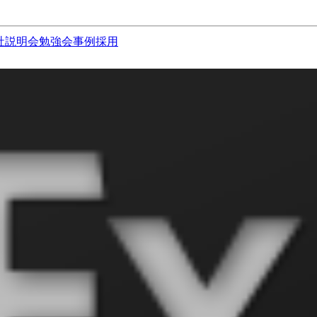
社説明会
勉強会
事例
採用