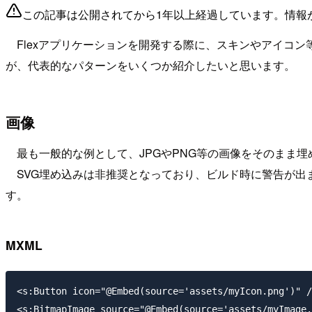
この記事は公開されてから1年以上経過しています。情報
Flexアプリケーションを開発する際に、スキンやアイコ
が、代表的なパターンをいくつか紹介したいと思います。
画像
最も一般的な例として、JPGやPNG等の画像をそのまま
SVG埋め込みは非推奨となっており、ビルド時に警告が出ます。
す。
MXML
<s:Button icon="@Embed(source='assets/myIcon.png')" /
<s:BitmapImage source="@Embed(source='assets/myImage.