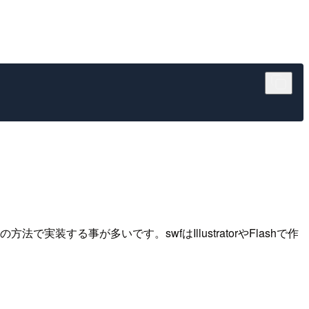
る事が多いです。swfはIllustratorやFlashで作