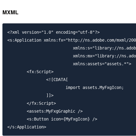
MXML
<?xml version="1.0" encoding="utf-8"?>

<s:Application xmlns:fx="http://ns.adobe.com/mxml/200
			   xmlns:s="library://ns.adobe.com/flex/spark"

			   xmlns:mx="library://ns.adobe.com/flex/mx"

			   xmlns:assets="assets.*">

	<fx:Script>

		<![CDATA[

			import assets.MyFxgIcon;

		]]>

	</fx:Script>

	<assets:MyFxgGraphic />

	<s:Button icon={MyFxgIcon} />
