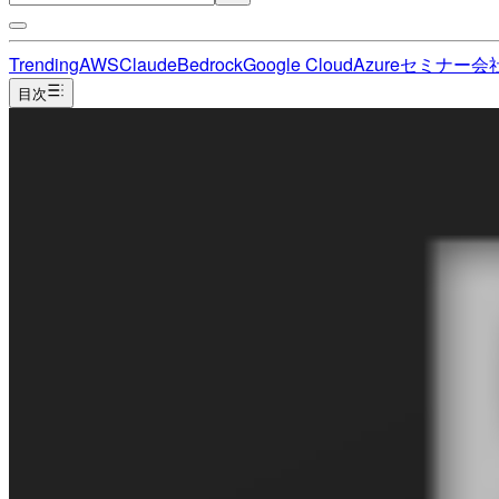
Trending
AWS
Claude
Bedrock
Google Cloud
Azure
セミナー
会
目次