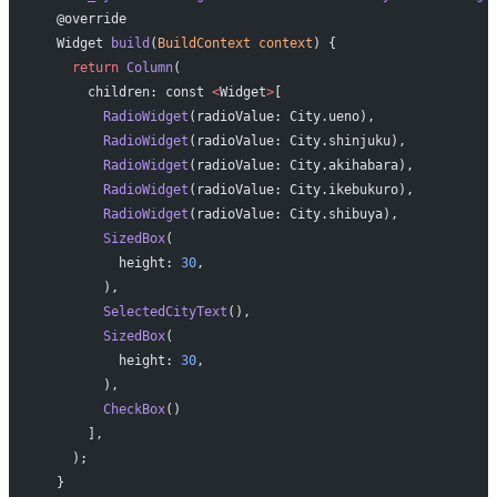
  @override
  Widget 
build
(
BuildContext
 context
) {
    return
 Column
(
      children: const 
<
Widget
>
[
        RadioWidget
(radioValue: City.ueno),
        RadioWidget
(radioValue: City.shinjuku),
        RadioWidget
(radioValue: City.akihabara),
        RadioWidget
(radioValue: City.ikebukuro),
        RadioWidget
(radioValue: City.shibuya),
        SizedBox
(
          height: 
30
,
        ),
        SelectedCityText
(),
        SizedBox
(
          height: 
30
,
        ),
        CheckBox
()
      ],
    );
  }