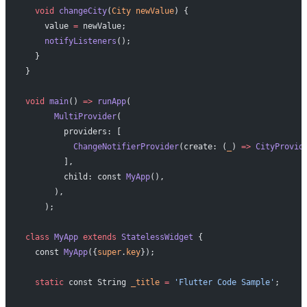
  void
 changeCity
(
City
 newValue
) {
    value 
=
 newValue;
    notifyListeners
();
  }
}
void
 main
() 
=>
 runApp
(
      MultiProvider
(
        providers: [
          ChangeNotifierProvider
(create: (
_
) 
=>
 CityProvid
        ],
        child: const 
MyApp
(),
      ),
    );
class
 MyApp
 extends
 StatelessWidget
 {
  const 
MyApp
({
super
.
key
});
  static
 const String 
_title
 =
 'Flutter Code Sample'
;