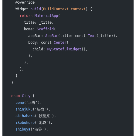
  @override
  Widget 
build
(
BuildContext
 context
) {
    return
 MaterialApp
(
      title: _title,
      home: 
Scaffold
(
        appBar: 
AppBar
(title: const 
Text
(_title)),
        body: const 
Center
(
          child: 
MyStatefulWidget
(),
        ),
      ),
    );
  }
}
enum
 City
 {
  ueno
('上野'),
  shinjuku
('新宿'),
  akihabara
('秋葉原'),
  ikebukuro
('池袋'),
  shibuya
('渋谷');