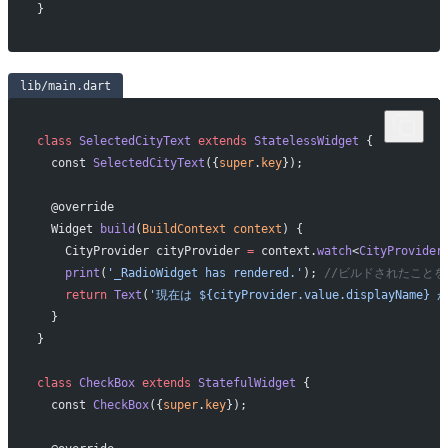
}
lib/main.dart
class
 SelectedCityText
 extends
 StatelessWidget
 {
  const 
SelectedCityText
({
super
.
key
});
  @override
  Widget 
build
(
BuildContext
 context
) {
    CityProvider cityProvider 
=
 context.
watch
<
CityProvider
    print
(
'_RadioWidget has rendered.'
); 
//ビルドされたこと
    return
 Text
(
'現在は ${cityProvider.value.displayNam
  }
}
class
 CheckBox
 extends
 StatefulWidget
 {
  const 
CheckBox
({
super
.
key
});