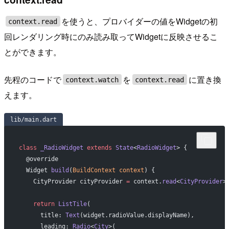
を使うと、プロバイダーの値をWidgetの初
context.read
回レンダリング時にのみ読み取ってWidgetに反映させるこ
とができます。
先程のコードで
を
に置き換
context.watch
context.read
えます。
lib/main.dart
class
 _RadioWidget
 extends
 State
<
RadioWidget
> {
  @override
  Widget 
build
(
BuildContext
 context
) {
    CityProvider cityProvider 
=
 context.
read
<
CityProvider
>
    return
 ListTile
(
      title: 
Text
(widget.radioValue.displayName),
      leading: 
Radio
<
City
>(