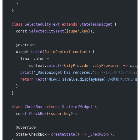
  }
}
class
 SelectedCityText
 extends
 StatelessWidget
 {
  const 
SelectedCityText
({
super
.
key
});
  @override
  Widget 
build
(
BuildContext
 context
) {
    final value 
=
        context.
select
((
CityProvider
 cityProvider
) 
=>
 city
    print
(
'_RadioWidget has rendered.'
); 
//レンダリングされた
    return
 Text
(
'現在は ${value.displayName} が選択されていま
  }
}
class
 CheckBox
 extends
 StatefulWidget
 {
  const 
CheckBox
({
super
.
key
});
  @override
  State
<
CheckBox
>
 createState
() 
=>
 _CheckBox
();