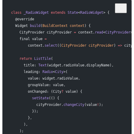
class
 _RadioWidget
 extends
 State
<
RadioWidget
> {
  @override
  Widget 
build
(
BuildContext
 context
) {
    CityProvider cityProvider 
=
 context.
read
<
CityProvider
>
    final value 
=
        context.
select
((
CityProvider
 cityProvider
) 
=>
 city
    return
 ListTile
(
      title: 
Text
(widget.radioValue.displayName),
      leading: 
Radio
<
City
>(
        value: widget.radioValue,
        groupValue: value,
        onChanged: (City
?
 value) {
          setState
(() {
            cityProvider.
changeCity
(value
!
);
          });
        },
      ),
    );