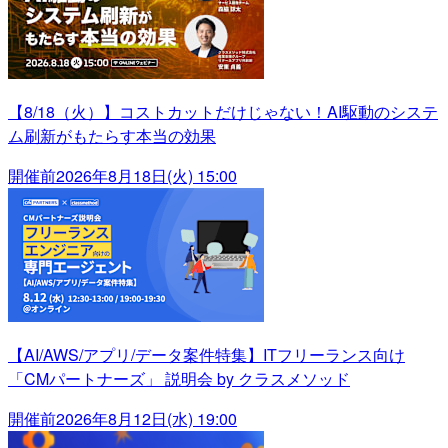
【8/18（火）】コストカットだけじゃない！AI駆動のシステ
ム刷新がもたらす本当の効果
開催前
2026年8月18日(火) 15:00
【AI/AWS/アプリ/データ案件特集】ITフリーランス向け
「CMパートナーズ」 説明会 by クラスメソッド
開催前
2026年8月12日(水) 19:00