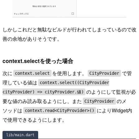
しかしこれだと無駄なビルドが行われてしまっているので改
善の余地がありそうです。
context.selectを使った場合
次に
を使用します。
で管
context.select
CityProvider
理している値は
context.select((CityProvider
のようにして監視が必
cityProvider) => cityProvider.値)
要な値のみ読み取るようにし、また
のメ
CityProvider
ソッドは
によりWidget内
context.read<CityProvider>()
で使用できるようにします。
lib/main.dart