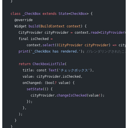
}
class
 _CheckBox
 extends
 State
<
CheckBox
> {
  @override
  Widget 
build
(
BuildContext
 context
) {
    CityProvider cityProvider 
=
 context.
read
<
CityProvider
>
    final isChecked 
=
        context.
select
((
CityProvider
 cityProvider
) 
=>
 city
    print
(
'_CheckBox has rendered.'
); 
//レンダリングされたこと
    return
 CheckboxListTile
(
      title: const 
Text
(
'チェックボックス'
),
      value: cityProvider.isChecked,
      onChanged: (bool
?
 value) {
        setState
(() {
          cityProvider.
changeIsChecked
(value
!
);
        });
      },
    );
  }
}