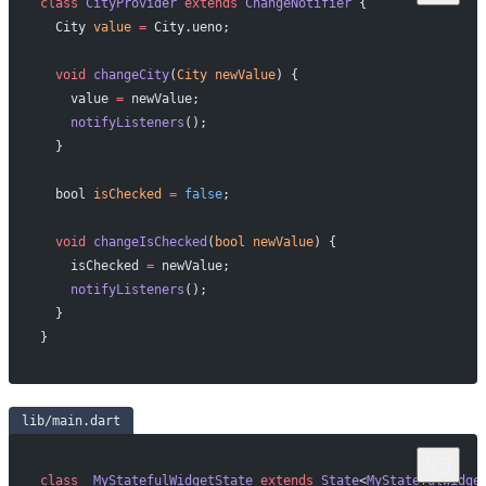
class
 CityProvider
 extends
 ChangeNotifier
 {
  City 
value
 =
 City.ueno;
  void
 changeCity
(
City
 newValue
) {
    value 
=
 newValue;
    notifyListeners
();
  }
  bool 
isChecked
 =
 false
;
  void
 changeIsChecked
(
bool
 newValue
) {
    isChecked 
=
 newValue;
    notifyListeners
();
  }
}
lib/main.dart
class
 _MyStatefulWidgetState
 extends
 State
<
MyStatefulWidge