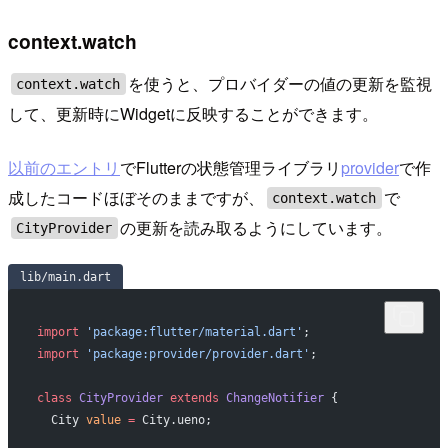
context.watch
を使うと、プロバイダーの値の更新を監視
context.watch
して、更新時にWidgetに反映することができます。
以前のエントリ
でFlutterの状態管理ライブラリ
provider
で作
成したコードほぼそのままですが、
で
context.watch
の更新を読み取るようにしています。
CityProvider
lib/main.dart
import
 'package:flutter/material.dart'
;
import
 'package:provider/provider.dart'
;
class
 CityProvider
 extends
 ChangeNotifier
 {
  City 
value
 =
 City.ueno;