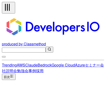
produced by Classmethod
Trending
AWS
Claude
Bedrock
Google Cloud
Azure
セミナー
会
社説明会
勉強会
事例
採用
目次