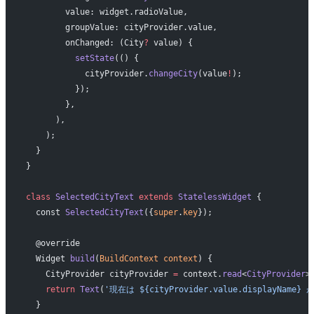
        value: widget.radioValue,
        groupValue: cityProvider.value,
        onChanged: (City
?
 value) {
          setState
(() {
            cityProvider.
changeCity
(value
!
);
          });
        },
      ),
    );
  }
}
class
 SelectedCityText
 extends
 StatelessWidget
 {
  const 
SelectedCityText
({
super
.
key
});
  @override
  Widget 
build
(
BuildContext
 context
) {
    CityProvider cityProvider 
=
 context.
read
<
CityProvider
>
    return
 Text
(
'現在は ${cityProvider.value.displayNam
  }