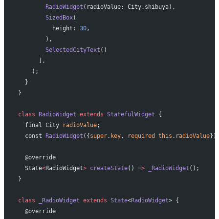
        RadioWidget
(radioValue: City.shibuya),
        SizedBox
(
          height: 
30
,
        ),
        SelectedCityText
()
      ],
    );
  }
}
class
 RadioWidget
 extends
 StatefulWidget
 {
  final City 
radioValue
;
  const 
RadioWidget
({
super
.
key
, 
required
 this
.
radioValue
})
  @override
  State
<
RadioWidget
>
 createState
() 
=>
 _RadioWidget
();
}
class
 _RadioWidget
 extends
 State
<
RadioWidget
> {
  @override