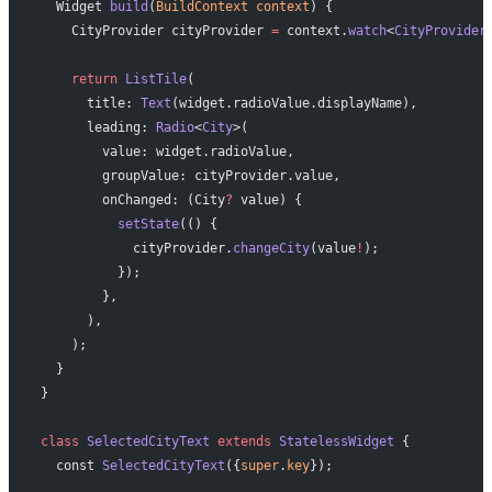
  Widget 
build
(
BuildContext
 context
) {
    CityProvider cityProvider 
=
 context.
watch
<
CityProvider
    return
 ListTile
(
      title: 
Text
(widget.radioValue.displayName),
      leading: 
Radio
<
City
>(
        value: widget.radioValue,
        groupValue: cityProvider.value,
        onChanged: (City
?
 value) {
          setState
(() {
            cityProvider.
changeCity
(value
!
);
          });
        },
      ),
    );
  }
}
class
 SelectedCityText
 extends
 StatelessWidget
 {
  const 
SelectedCityText
({
super
.
key
});