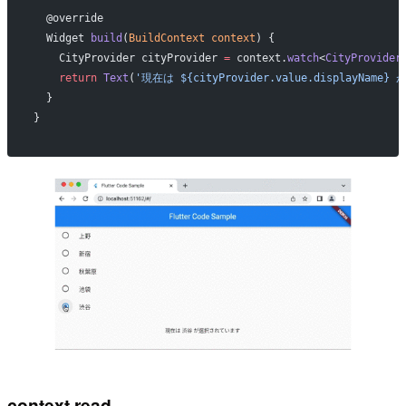
  @override
  Widget 
build
(
BuildContext
 context
) {
    CityProvider cityProvider 
=
 context.
watch
<
CityProvider
    return
 Text
(
'現在は ${cityProvider.value.displayNam
  }
}
context.read