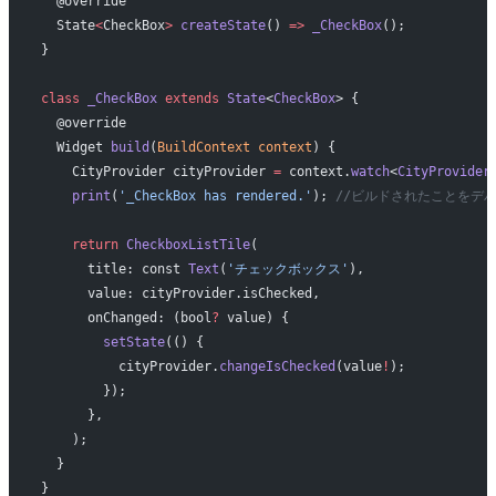
  @override
  State
<
CheckBox
>
 createState
() 
=>
 _CheckBox
();
}
class
 _CheckBox
 extends
 State
<
CheckBox
> {
  @override
  Widget 
build
(
BuildContext
 context
) {
    CityProvider cityProvider 
=
 context.
watch
<
CityProvider
    print
(
'_CheckBox has rendered.'
); 
//ビルドされたことをデ
    return
 CheckboxListTile
(
      title: const 
Text
(
'チェックボックス'
),
      value: cityProvider.isChecked,
      onChanged: (bool
?
 value) {
        setState
(() {
          cityProvider.
changeIsChecked
(value
!
);
        });
      },
    );
  }
}