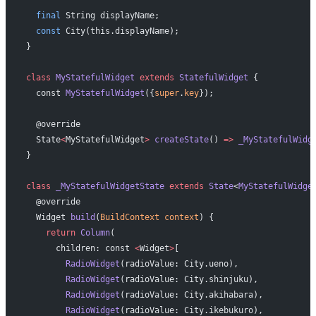
  final
 String displayName;
  const
 City(this.displayName);
}
class
 MyStatefulWidget
 extends
 StatefulWidget
 {
  const 
MyStatefulWidget
({
super
.
key
});
  @override
  State
<
MyStatefulWidget
>
 createState
() 
=>
 _MyStatefulWidg
}
class
 _MyStatefulWidgetState
 extends
 State
<
MyStatefulWidge
  @override
  Widget 
build
(
BuildContext
 context
) {
    return
 Column
(
      children: const 
<
Widget
>
[
        RadioWidget
(radioValue: City.ueno),
        RadioWidget
(radioValue: City.shinjuku),
        RadioWidget
(radioValue: City.akihabara),
        RadioWidget
(radioValue: City.ikebukuro),