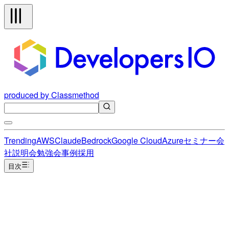
produced by Classmethod
Trending
AWS
Claude
Bedrock
Google Cloud
Azure
セミナー
会
社説明会
勉強会
事例
採用
目次