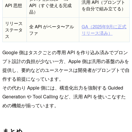
汎用 API（プロンプト
API 思想
API（すぐ使える完成
を自分で組み立てる）
品）
リリース
全 API がベータ〜アル
GA（2025年9月に正式
ステータ
ファ
リリース済み）
ス
Google 側はタスクごとの専用 API を作り込み済みでプロン
プト設計の負担が少ない一方、Apple 側は汎用の基盤のみを
提供し、要約などのユースケースは開発者がプロンプトで自
作する前提になっています。
その代わり Apple 側には、構造化出力を強制する Guided
Generation や Tool Calling など、汎用 API を使いこなすた
めの機能が揃っています。
まとめ