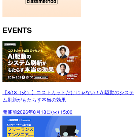
EVENTS
【8/18（火）】コストカットだけじゃない！AI駆動のシステ
ム刷新がもたらす本当の効果
開催前
2026年8月18日(火) 15:00