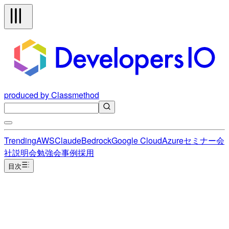
produced by Classmethod
Trending
AWS
Claude
Bedrock
Google Cloud
Azure
セミナー
会
社説明会
勉強会
事例
採用
目次