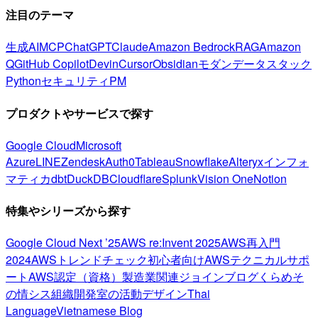
注目のテーマ
生成AI
MCP
ChatGPT
Claude
Amazon Bedrock
RAG
Amazon
Q
GitHub Copilot
Devin
Cursor
Obsidian
モダンデータスタック
Python
セキュリティ
PM
プロダクトやサービスで探す
Google Cloud
Microsoft
Azure
LINE
Zendesk
Auth0
Tableau
Snowflake
Alteryx
インフォ
マティカ
dbt
DuckDB
Cloudflare
Splunk
Vision One
Notion
特集やシリーズから探す
Google Cloud Next ’25
AWS re:Invent 2025
AWS再入門
2024
AWSトレンドチェック
初心者向け
AWSテクニカルサポ
ート
AWS認定（資格）
製造業関連
ジョインブログ
くらめそ
の情シス
組織開発室の活動
デザイン
Thai
Language
Vietnamese Blog