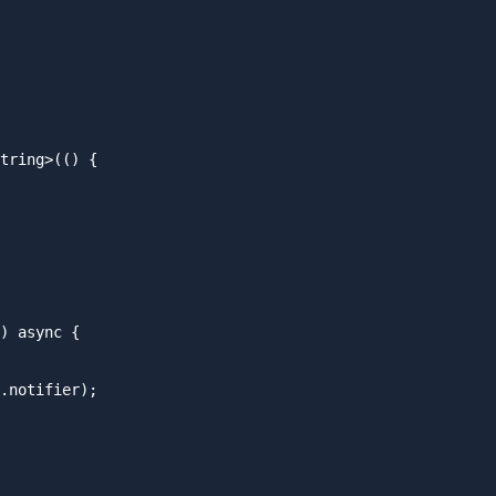
tring>(() {

) async {

.notifier);
