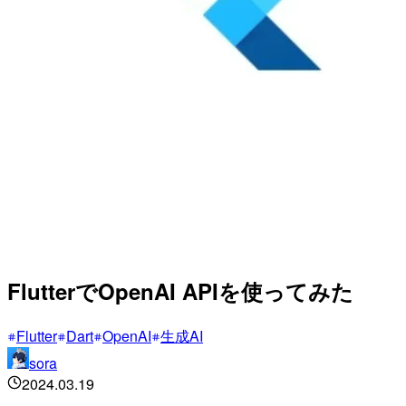
FlutterでOpenAI APIを使ってみた
Flutter
Dart
OpenAI
生成AI
sora
2024.03.19