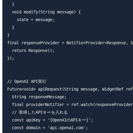
  }

  void modify(String message) {

    state = message;

  }

}

final responseProvider = NotifierProvider<Response, S
  return Response();

});

// OpenAI API実行

Future<void> apiRequest(String message, WidgetRef ref
  String responseMessage;

  final providerNotifier = ref.watch(responseProvider
  // 取得したAPIキーを入れる

  const apiKey = '{OpenAIのAPIキー}';

  const domain = 'api.openai.com';
