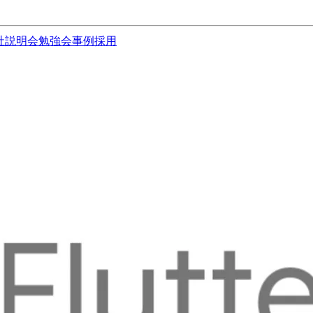
社説明会
勉強会
事例
採用