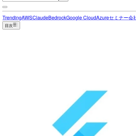
Trending
AWS
Claude
Bedrock
Google Cloud
Azure
セミナー
会
目次