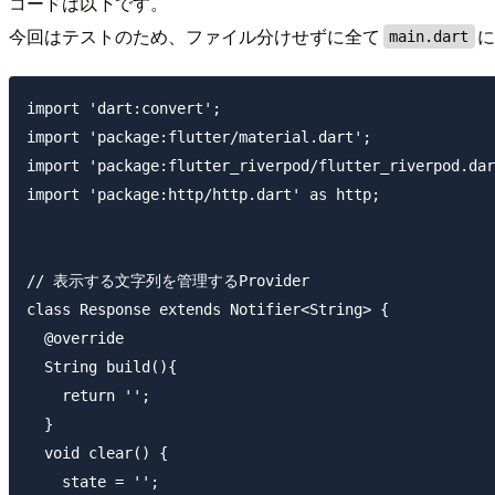
コードは以下です。
今回はテストのため、ファイル分けせずに全て
main.dart
import 'dart:convert';

import 'package:flutter/material.dart';

import 'package:flutter_riverpod/flutter_riverpod.dar
import 'package:http/http.dart' as http;

// 表示する文字列を管理するProvider

class Response extends Notifier<String> {

  @override

  String build(){

    return '';

  }

  void clear() {

    state = '';
