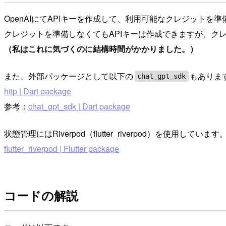
OpenAIにてAPIキーを作成して、利用可能なクレジットを
クレジットを準備しなくてもAPIキーは作成できますが、ク
（私はこれに気づくのに結構時間がかかりました。）
また、外部パッケージとして以下の
もありま
chat_gpt_sdk
http | Dart package
参考：
chat_gpt_sdk | Dart package
状態管理にはRiverpod（flutter_riverpod）を使用しています
flutter_riverpod | Flutter package
コードの解説