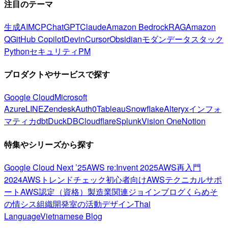
注目のテーマ
生成AI
MCP
ChatGPT
Claude
Amazon Bedrock
RAG
Amazon
Q
GitHub Copilot
Devin
Cursor
Obsidian
モダンデータスタック
Python
セキュリティ
PM
プロダクトやサービスで探す
Google Cloud
Microsoft
Azure
LINE
Zendesk
Auth0
Tableau
Snowflake
Alteryx
インフォ
マティカ
dbt
DuckDB
Cloudflare
Splunk
Vision One
Notion
特集やシリーズから探す
Google Cloud Next ’25
AWS re:Invent 2025
AWS再入門
2024
AWSトレンドチェック
初心者向け
AWSテクニカルサポ
ート
AWS認定（資格）
製造業関連
ジョインブログ
くらめそ
の情シス
組織開発室の活動
デザイン
Thai
Language
Vietnamese Blog