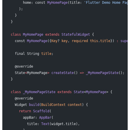
      home: const 
MyHomePage
(title: 
'Flutter Demo Home Pag
    );
  }
}
class
 MyHomePage
 extends
 StatefulWidget
 {
  const 
MyHomePage
({
Key
? 
key
, 
required
 this
.
title
}) 
:
 supe
  final String 
title
;
  @override
  State
<
MyHomePage
>
 createState
() 
=>
 _MyHomePageState
();
}
class
 _MyHomePageState
 extends
 State
<
MyHomePage
> {
  @override
  Widget 
build
(
BuildContext
 context
) {
    return
 Scaffold
(
      appBar: 
AppBar
(
        title: 
Text
(widget.title),