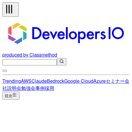
produced by Classmethod
Trending
AWS
Claude
Bedrock
Google Cloud
Azure
セミナー
会
社説明会
勉強会
事例
採用
目次