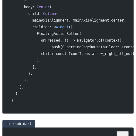
      ),
      body: 
Center
(
        child: 
Column
(
          mainAxisAlignment: MainAxisAlignment.center,
          children: <
Widget
>[
            FloatingActionButton(
              onPressed: () => Navigator.of(context)
                  .push(CupertinoPageRoute(builder: (conte
              child: const Icon(Icons.arrow_right_alt_outl
            ),
          ],
        ),
      ),
    );
  }
}
lib/sub.dart