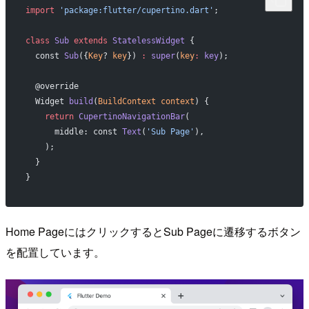
import
 'package:flutter/cupertino.dart'
;
class
 Sub
 extends
 StatelessWidget
 {
  const 
Sub
({
Key
? 
key
}) 
:
 super
(
key
:
 key
);
  @override
  Widget 
build
(
BuildContext
 context
) {
    return
 CupertinoNavigationBar
(
      middle: const 
Text
(
'Sub Page'
),
    );
  }
}
Home PageにはクリックするとSub Pageに遷移するボタン
を配置しています。