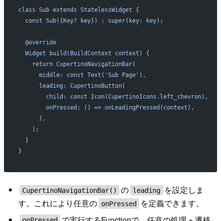
class Sub extends StatelessWidget {
  const Sub({Key? key}) : super(key: key);
  @override
  Widget build(BuildContext context) {
    return CupertinoNavigationBar(
      middle: const Text('Sub Page'),
      leading: CupertinoButton(
        child: const Icon(CupertinoIcons.left_chevron),
        onPressed: () => onLeadingPressed(context),
      ),
    );
  }
}
の
を設定しま
CupertinoNavigationBar()
leading
す。これにより任意の
を定義できます。
onPressed
で実行するFunctionで、任意の処理 + 遷移
onPressed