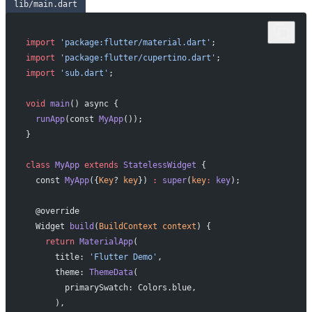
lib/main.dart
import
 'package:flutter/material.dart'
;
import
 'package:flutter/cupertino.dart'
;
import
 'sub.dart'
;
void
 main
() async {
  runApp
(const 
MyApp
());
}
class
 MyApp
 extends
 StatelessWidget
 {
  const 
MyApp
({
Key
? 
key
}) 
:
 super
(
key
:
 key
);
  @override
  Widget 
build
(
BuildContext
 context
) {
    return
 MaterialApp
(
      title: 
'Flutter Demo'
,
      theme: 
ThemeData
(
        primarySwatch: Colors.blue,
      ),