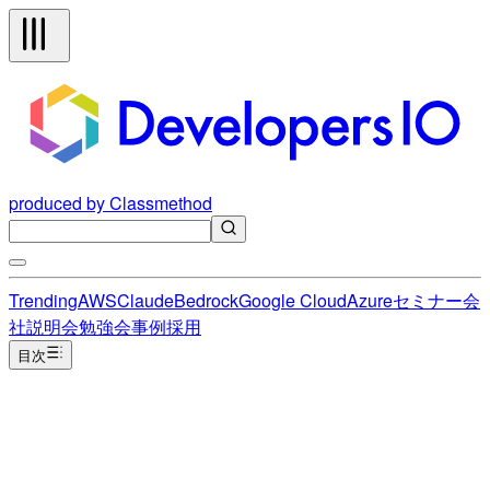
produced by Classmethod
Trending
AWS
Claude
Bedrock
Google Cloud
Azure
セミナー
会
社説明会
勉強会
事例
採用
目次