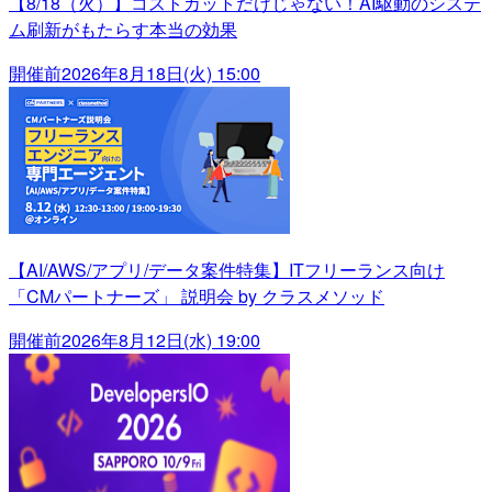
【8/18（火）】コストカットだけじゃない！AI駆動のシステ
ム刷新がもたらす本当の効果
開催前
2026年8月18日(火) 15:00
【AI/AWS/アプリ/データ案件特集】ITフリーランス向け
「CMパートナーズ」 説明会 by クラスメソッド
開催前
2026年8月12日(水) 19:00