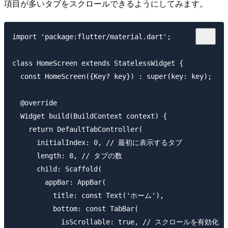
項目が多いタブをスクロールできるようにしてみます。
import 'package:flutter/material.dart';

class HomeScreen extends StatelessWidget {

  const HomeScreen({Key? key}) : super(key: key);

  @override

  Widget build(BuildContext context) {

    return DefaultTabController(

      initialIndex: 0, // 最初に表示するタブ

      length: 8, // タブの数

      child: Scaffold(

        appBar: AppBar(

          title: const Text('ホーム'),

          bottom: const TabBar(

            isScrollable: true, // スクロールを有効化
