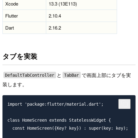
Xcode
13.3 (13E113)
Flutter
2.10.4
Dart
2.16.2
タブを実装
と
で画面上部にタブを実
DefaultTabController
TabBar
装します。
import 'package:flutter/material.dart';

class HomeScreen extends StatelessWidget {

  const HomeScreen({Key? key}) : super(key: key);
