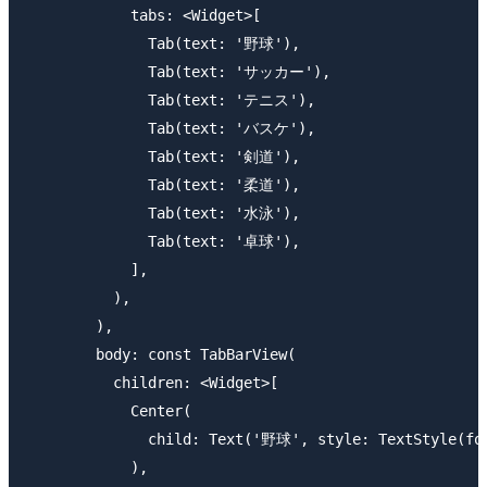
            tabs: <Widget>[

              Tab(text: '野球'),

              Tab(text: 'サッカー'),

              Tab(text: 'テニス'),

              Tab(text: 'バスケ'),

              Tab(text: '剣道'),

              Tab(text: '柔道'),

              Tab(text: '水泳'),

              Tab(text: '卓球'),

            ],

          ),

        ),

        body: const TabBarView(

          children: <Widget>[

            Center(

              child: Text('野球', style: TextStyle(fon
            ),
