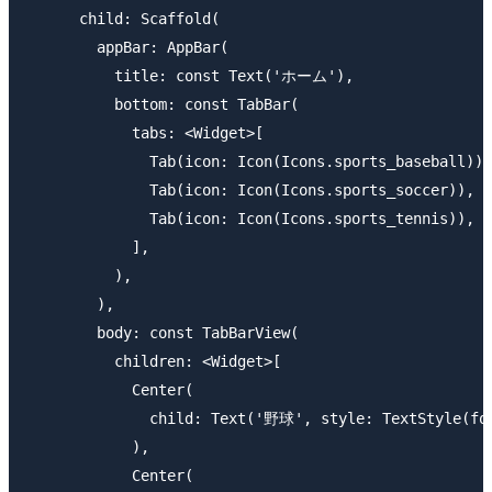
      child: Scaffold(

        appBar: AppBar(

          title: const Text('ホーム'),

          bottom: const TabBar(

            tabs: <Widget>[

              Tab(icon: Icon(Icons.sports_baseball)),

              Tab(icon: Icon(Icons.sports_soccer)),

              Tab(icon: Icon(Icons.sports_tennis)),

            ],

          ),

        ),

        body: const TabBarView(

          children: <Widget>[

            Center(

              child: Text('野球', style: TextStyle(fon
            ),

            Center(
