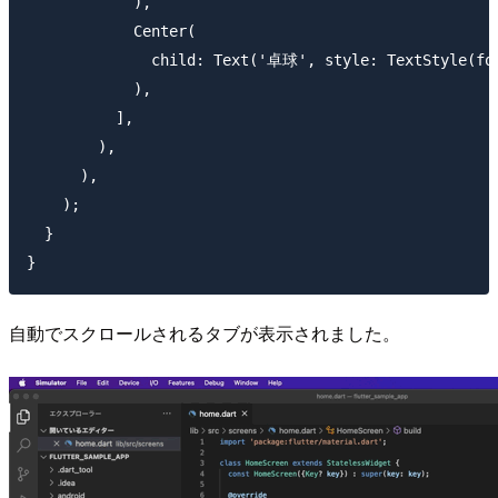
            ),

            Center(

              child: Text('卓球', style: TextStyle(fon
            ),

          ],

        ),

      ),

    );

  }

自動でスクロールされるタブが表示されました。