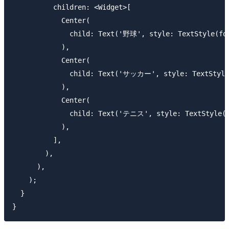
          children: <Widget>[

            Center(

              child: Text('野球', style: TextStyle(fon
            ),

            Center(

              child: Text('サッカー', style: TextStyle(
            ),

            Center(

              child: Text('テニス', style: TextStyle(fo
            ),

          ],

        ),

      ),

    );

  }
