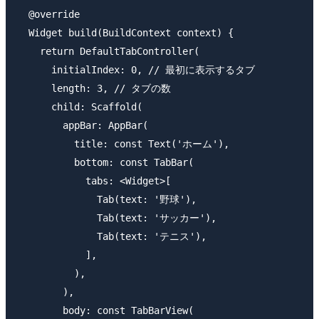
  @override

  Widget build(BuildContext context) {

    return DefaultTabController(

      initialIndex: 0, // 最初に表示するタブ

      length: 3, // タブの数

      child: Scaffold(

        appBar: AppBar(

          title: const Text('ホーム'),

          bottom: const TabBar(

            tabs: <Widget>[

              Tab(text: '野球'),

              Tab(text: 'サッカー'),

              Tab(text: 'テニス'),

            ],

          ),

        ),

        body: const TabBarView(
