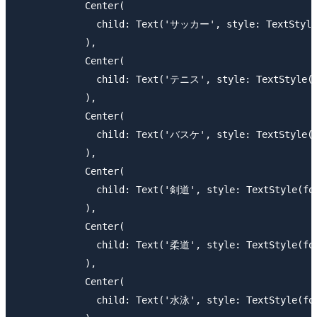
            Center(

              child: Text('サッカー', style: TextStyle(
            ),

            Center(

              child: Text('テニス', style: TextStyle(fo
            ),

            Center(

              child: Text('バスケ', style: TextStyle(fo
            ),

            Center(

              child: Text('剣道', style: TextStyle(fon
            ),

            Center(

              child: Text('柔道', style: TextStyle(fon
            ),

            Center(

              child: Text('水泳', style: TextStyle(fon