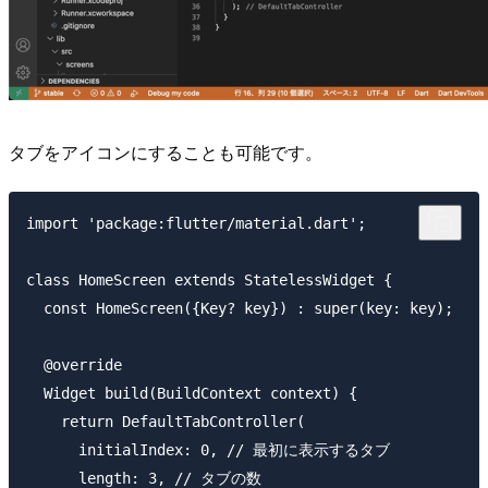
タブをアイコンにすることも可能です。
import 'package:flutter/material.dart';

class HomeScreen extends StatelessWidget {

  const HomeScreen({Key? key}) : super(key: key);

  @override

  Widget build(BuildContext context) {

    return DefaultTabController(

      initialIndex: 0, // 最初に表示するタブ

      length: 3, // タブの数
