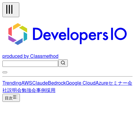
produced by Classmethod
Trending
AWS
Claude
Bedrock
Google Cloud
Azure
セミナー
会
社説明会
勉強会
事例
採用
目次