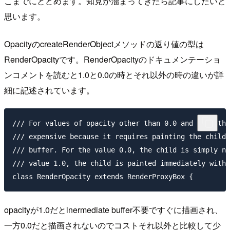
こまでにとどめます。知見が溜まってきたら記事にしたいと
思います。
OpacityのcreateRenderObjectメソッドの返り値の型は
RenderOpacityです。RenderOpacityのドキュメンテーショ
ンコメントを読むと1.0と0.0の時とそれ以外の時の違いが詳
細に記述されています。
/// For values of opacity other than 0.0 and 1.0, thi
/// expensive because it requires painting the child 
/// buffer. For the value 0.0, the child is simply no
/// value 1.0, the child is painted immediately witho
opacityが1.0だとinermediate buffer不要ですぐに描画され、
一方0.0だと描画されないのでコストそれ以外と比較して少