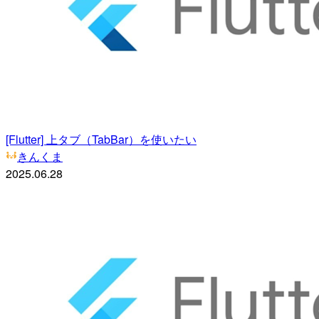
[Flutter] 上タブ（TabBar）を使いたい
きんくま
2025.06.28