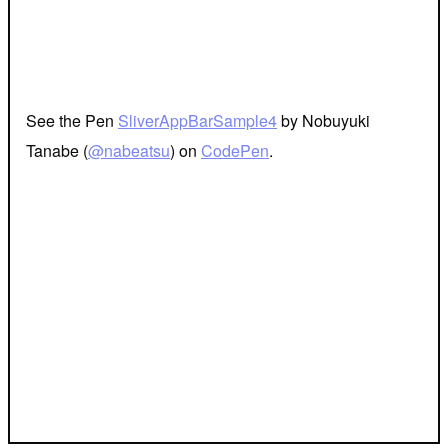
See the Pen
SliverAppBarSample4
by Nobuyuki
Tanabe (
@nabeatsu
) on
CodePen
.