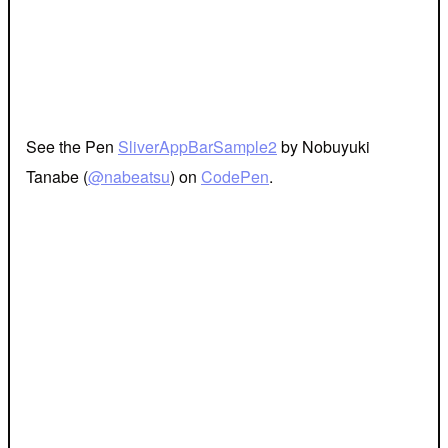
See the Pen
SliverAppBarSample2
by Nobuyuki
Tanabe (
@nabeatsu
) on
CodePen
.