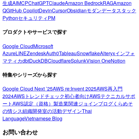
生成AI
MCP
ChatGPT
Claude
Amazon Bedrock
RAG
Amazon
Q
GitHub Copilot
Devin
Cursor
Obsidian
モダンデータスタック
Python
セキュリティ
PM
プロダクトやサービスで探す
Google Cloud
Microsoft
Azure
LINE
Zendesk
Auth0
Tableau
Snowflake
Alteryx
インフォ
マティカ
dbt
DuckDB
Cloudflare
Splunk
Vision One
Notion
特集やシリーズから探す
Google Cloud Next ’25
AWS re:Invent 2025
AWS再入門
2024
AWSトレンドチェック
初心者向け
AWSテクニカルサポ
ート
AWS認定（資格）
製造業関連
ジョインブログ
くらめそ
の情シス
組織開発室の活動
デザイン
Thai
Language
Vietnamese Blog
お問い合わせ