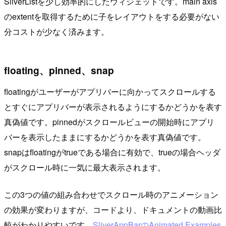
SliverListを少し効率的にしたウィジェットです。main axis
のextentを取得するために子をレイアウトをする必要がない
分コストが少なく済みます。
floating、pinned、snap
floatingがユーザーがアプリバーに向かってスクロールする
とすぐにアプリバーが表示されるようにするかどうかを表す
真偽値です。pinnedがスクロールビューの開始時にアプリ
バーを表示したままにするかどうかを表す真偽値です。
snapはfloatingがtrueである場合に有効で、trueの場合ヘッダ
がスクロール時に一気に最大表示されます。
この3つの値の組み合わせでスクロール時のアニメーション
の効果が変わりますが、コードより、ドキュメントの動画比
較がわかりやすいです。
SliverAppBarのAnimated Examples