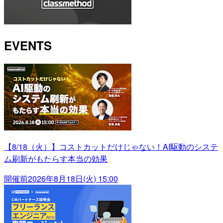
EVENTS
【8/18（火）】コストカットだけじゃない！AI駆動のシステ
ム刷新がもたらす本当の効果
開催前
2026年8月18日(火) 15:00