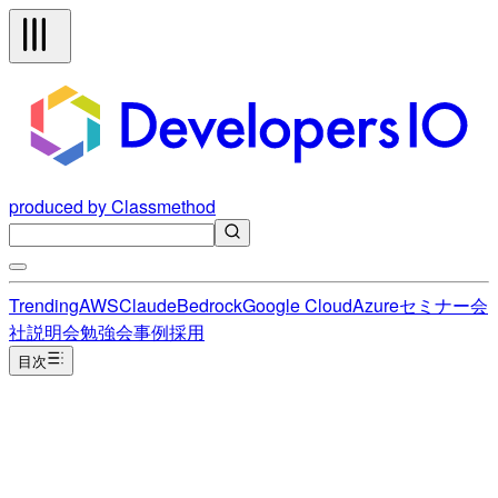
produced by Classmethod
Trending
AWS
Claude
Bedrock
Google Cloud
Azure
セミナー
会
社説明会
勉強会
事例
採用
目次