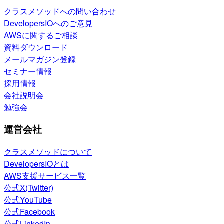
クラスメソッドへの問い合わせ
DevelopersIOへのご意見
AWSに関するご相談
資料ダウンロード
メールマガジン登録
セミナー情報
採用情報
会社説明会
勉強会
運営会社
クラスメソッドについて
DevelopersIOとは
AWS支援サービス一覧
公式X(Twitter)
公式YouTube
公式Facebook
公式LinkedIn