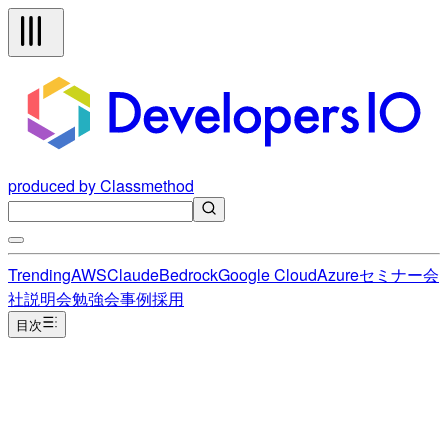
produced by Classmethod
Trending
AWS
Claude
Bedrock
Google Cloud
Azure
セミナー
会
社説明会
勉強会
事例
採用
目次