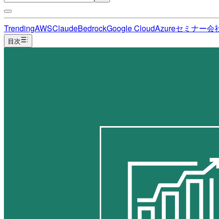
Trending
AWS
Claude
Bedrock
Google Cloud
Azure
セミナー
会
目次