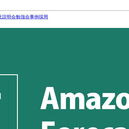
社説明会
勉強会
事例
採用