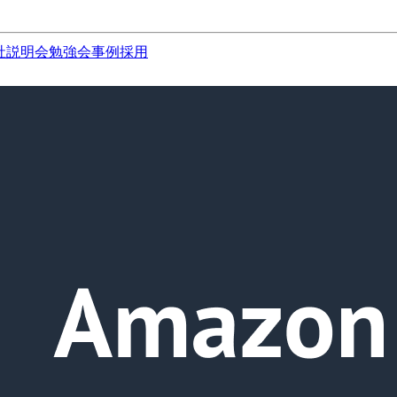
社説明会
勉強会
事例
採用