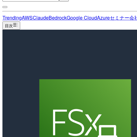
Trending
AWS
Claude
Bedrock
Google Cloud
Azure
セミナー
会
目次