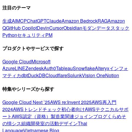
注目のテーマ
生成AI
MCP
ChatGPT
Claude
Amazon Bedrock
RAG
Amazon
Q
GitHub Copilot
Devin
Cursor
Obsidian
モダンデータスタック
Python
セキュリティ
PM
プロダクトやサービスで探す
Google Cloud
Microsoft
Azure
LINE
Zendesk
Auth0
Tableau
Snowflake
Alteryx
インフォ
マティカ
dbt
DuckDB
Cloudflare
Splunk
Vision One
Notion
特集やシリーズから探す
Google Cloud Next ’25
AWS re:Invent 2025
AWS再入門
2024
AWSトレンドチェック
初心者向け
AWSテクニカルサポ
ート
AWS認定（資格）
製造業関連
ジョインブログ
くらめそ
の情シス
組織開発室の活動
デザイン
Thai
Language
Vietnamese Blog