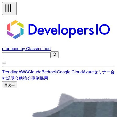
produced by Classmethod
Trending
AWS
Claude
Bedrock
Google Cloud
Azure
セミナー
会
社説明会
勉強会
事例
採用
目次